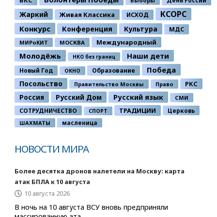
День России
Выборы
КСОРС
Жаркий
Живая Классика
ИСХОД
Конкурс
Конференция
Культура
МДС
Международный
МИРоКИТ
МОСКВА
Молодёжь
Наши дети
НКО без границ
Победа
Новый Год
Образование
ОКНО
Посольство
РКС
Правительство Москвы
Право
Россия
Русский Дом
Русский язык
СМИ
ТРАДИЦИИ
СОТРУДНИЧЕСТВО
Церковь
СПОРТ
ШАХМАТЫ
масленица
НОВОСТИ МИРА
Более десятка дронов налетели на Москву: карта
атак БПЛА к 10 августа
10 августа 2026
В ночь на 10 августа ВСУ вновь предприняли
массированную ата...