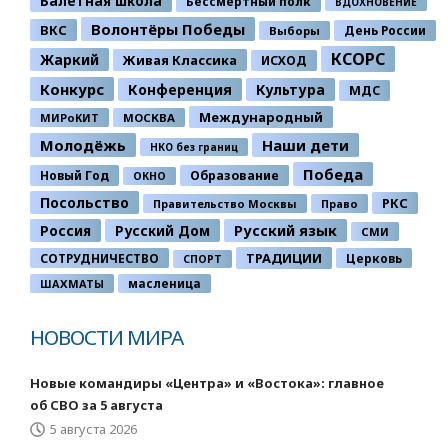
Балетная школа
Бессмертный полк
ВДОХНОВЕНИЕ
Волонтёры Победы
ВКС
День России
Выборы
КСОРС
Жаркий
Живая Классика
ИСХОД
Конкурс
Конференция
Культура
МДС
Международный
МИРоКИТ
МОСКВА
Молодёжь
Наши дети
НКО без границ
Победа
Новый Год
Образование
ОКНО
Посольство
РКС
Правительство Москвы
Право
Россия
Русский Дом
Русский язык
СМИ
ТРАДИЦИИ
СОТРУДНИЧЕСТВО
Церковь
СПОРТ
ШАХМАТЫ
масленица
НОВОСТИ МИРА
Новые командиры «Центра» и «Востока»: главное
об СВО за 5 августа
5 августа 2026