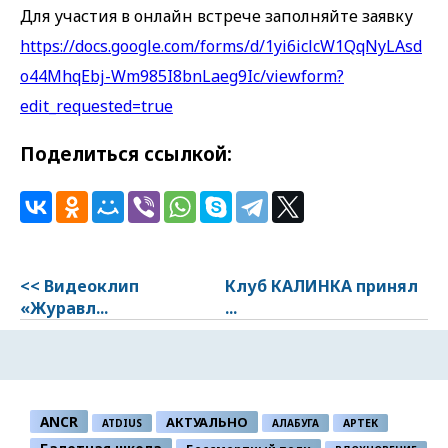
Для участия в онлайн встрече заполняйте заявку
https://docs.google.com/forms/d/1yi6iclcW1QqNyLAsd
o44MhqEbj-Wm985I8bnLaeg9Ic/viewform?
edit_requested=true
Поделиться ссылкой:
<< Видеоклип
Клуб КАЛИНКА принял
«Журавл...
...
ANCR
АКТУАЛЬНО
ATDIUS
АЛАБУГА
АРТЕК