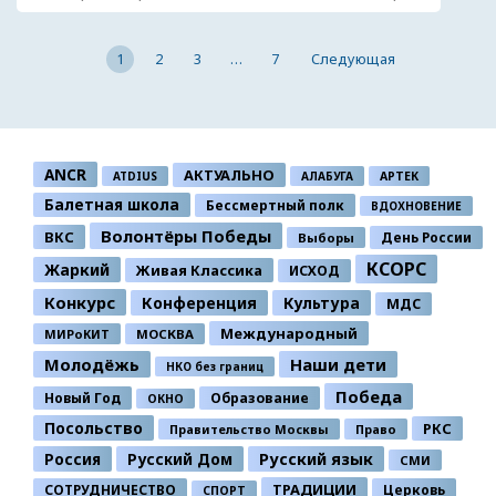
1
2
3
…
7
Следующая
ANCR
АКТУАЛЬНО
ATDIUS
АЛАБУГА
АРТЕК
Балетная школа
Бессмертный полк
ВДОХНОВЕНИЕ
Волонтёры Победы
ВКС
День России
Выборы
КСОРС
Жаркий
Живая Классика
ИСХОД
Конкурс
Конференция
Культура
МДС
Международный
МИРоКИТ
МОСКВА
Молодёжь
Наши дети
НКО без границ
Победа
Новый Год
Образование
ОКНО
Посольство
РКС
Правительство Москвы
Право
Россия
Русский Дом
Русский язык
СМИ
ТРАДИЦИИ
СОТРУДНИЧЕСТВО
Церковь
СПОРТ