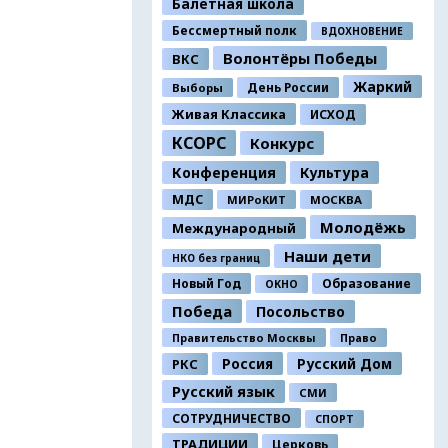
Балетная школа
Бессмертный полк
ВДОХНОВЕНИЕ
Волонтёры Победы
ВКС
Жаркий
День России
Выборы
Живая Классика
ИСХОД
КСОРС
Конкурс
Конференция
Культура
МДС
МИРоКИТ
МОСКВА
Молодёжь
Международный
Наши дети
НКО без границ
Новый Год
Образование
ОКНО
Победа
Посольство
Правительство Москвы
Право
Россия
Русский Дом
РКС
Русский язык
СМИ
СОТРУДНИЧЕСТВО
СПОРТ
ТРАДИЦИИ
Церковь