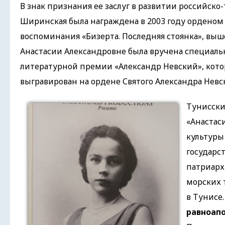
В знак признания ее заслуг в развитии российско
Ширинская была награждена в 2003 году орденом Д
воспоминания «Бизерта. Последняя стоянка», выш
Анастасии Александровне была вручена специаль
литературной премии «Александр Невский», котор
выгравирован на ордене Святого Александра Невс
Тунисски
«Анастас
культуры
государс
патриарх
морских 
в Тунисе
равноап