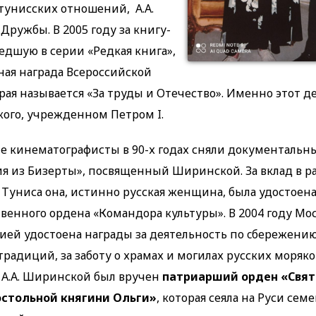
-тунисских отношений, А.А.
ружбы. В 2005 году за книгу-
едшую в серии «Редкая книга»,
ная награда Всероссийской
ая называется «За труды и Отечество». Именно этот д
кого, учрежденном Петром I.
е кинематографисты в 90-х годах сняли документаль
ия из Бизерты», посвященный Ширинской. За вклад в р
 Туниса она, истинно русская женщина, была удостоена
твенного ордена «Командора культуры». В 2004 году Мо
ией удостоена награды за деятельность по cбережению
традиций, за заботу о храмах и могилах русских моряк
. А.А. Ширинской был вручен
патриарший орден «Свя
остольной княгини Ольги»
, которая сеяла на Руси сем