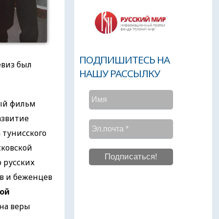
ПОДПИШИТЕСЬ НА
евиз был
НАШУ РАССЫЛКУ
ный фильм
азвитие
 тунисского
сковской
 русских
ов и беженцев
той
ена веры