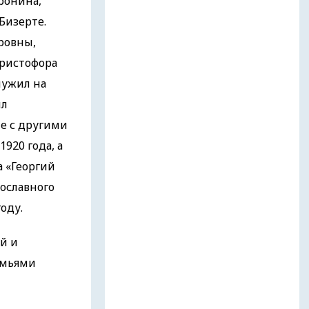
ронина,
Бизерте.
ровны,
Христофора
лужил на
ыл
е с другими
920 года, а
а «Георгий
вославного
оду.
ой и
емьями