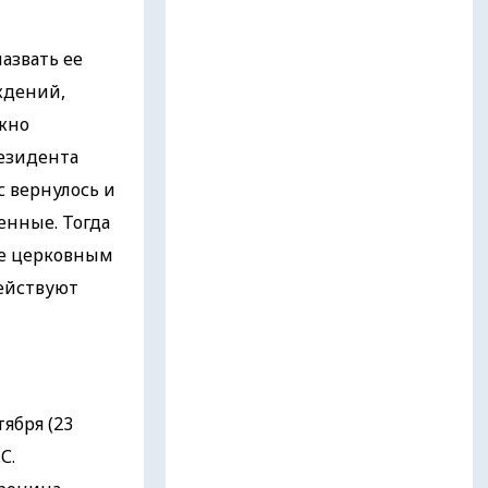
азвать ее
ждений,
ожно
езидента
с вернулось и
енные. Тогда
не церковным
действуют
ября (23
С.