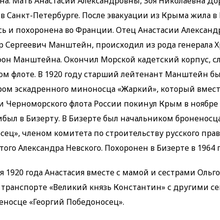
а. Мать Анастасии Александровны, Зоя Николаевна До
в Санкт-Петербурге. После эвакуации из Крыма жила в 
сь и похоронена во Франции. Отец Анастасии Александ
р Сергеевич Манштейн, происходил из рода генерала 
фон Манштейна. Окончил Морской кадетский корпус, с
ом флоте. В 1920 году старший лейтенант Манштейн б
ом эскадренного миноносца «Жаркий», который вмест
и Черноморского флота России покинул Крым в ноябре 1
ибыл в Бизерту. В Бизерте был начальником броненосц
сец», членом комитета по строительству русского пра
того Александра Невского. Похоронен в Бизерте в 1964 г
я 1920 года Анастасия вместе с мамой и сестрами Ольг
 транспорте «Великий князь Константин» с другими с
неносце «Георгий Победоносец».