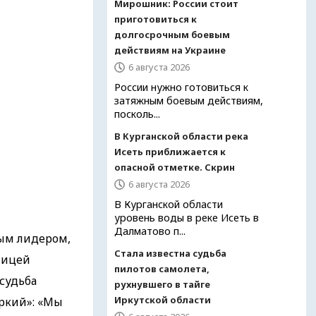
Мирошник: России стоит
приготовиться к
долгосрочным боевым
действиям на Украине
6 августа 2026
России нужно готовиться к
затяжным боевым действиям,
посколь...
В Курганской области река
Исеть приближается к
опасной отметке. Скрин
6 августа 2026
В Курганской области
уровень воды в реке Исеть в
Далматово п...
мым лидером,
Стала известна судьба
ницей
пилотов самолета,
судьба
рухнувшего в тайге
Иркутской области
ркий»: «Мы