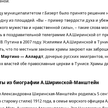
вной.
оду муниципалитетом г.Бизерт было принято решение н
дну из площадей. «Вы – пример твердости духа и убе
кого мужества и нравственной силы», – такие слова м
ь в поздравительной телеграмме А.А.Ширинской от пр
 В. Путина в 2007 году. Усилиями А,А.Ширинской в Туни
сть, что по местным законам храмы закроют как заброш
 Мартино — Аллардт
, дочерью русских эмигрантов, 
х властей обе православные церкви в Тунисе. Храмы 
кты из биографии А.Ширинской-Манштейн
я Александровна Ширинская-Манштейн родилась 5 сент
о старому стилю) 1912 года, в семье морского офицера А.