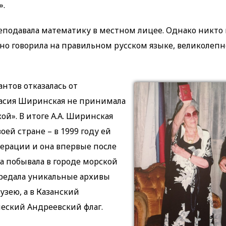
».
реподавала математику в местном лицее. Однако никто 
сно говорила на правильном русском языке, великолепн
антов отказалась от
тасия Ширинская не принимала
ой». В итоге А.А. Ширинская
оей стране – в 1999 году ей
ерации и она впервые после
а побывала в городе морской
передала уникальные архивы
зею, а в Казанский
еский Андреевский флаг.