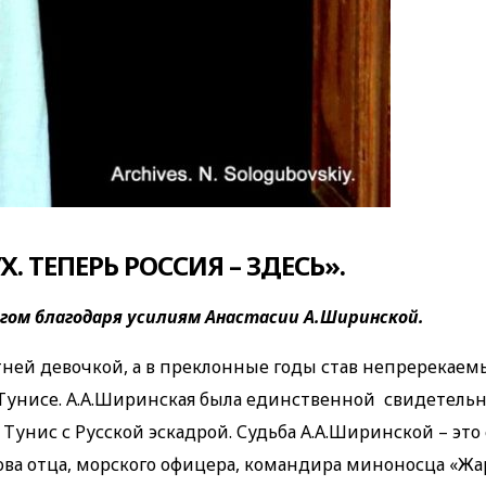
. ТЕПЕРЬ РОССИЯ – ЗДЕСЬ».
огом благодаря усилиям Анастасии А.Ширинской.
тней девочкой, а в преклонные годы став непререкае
 Тунисе. А.А.Ширинская была eдинственной свидетель
унис с Русской эскадрой. Судьба А.А.Ширинской – это 
ова отца, морского офицера, командира миноносца «Жа