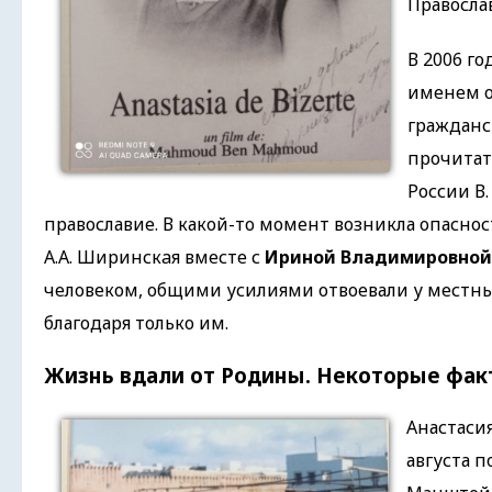
Правосла
В 2006 г
именем о
гражданс
прочитат
России В.
православие. В какой-то момент возникла опасно
А.А. Ширинскaя вместе с
Ириной Владимировной
человеком, общими усилиями отвоевали у местны
благодаря только им.
Жизнь вдали от Родины. Некоторые фа
Анастаси
августа п