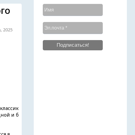
ОГО
а, 2025
классик
дной и б
ся в