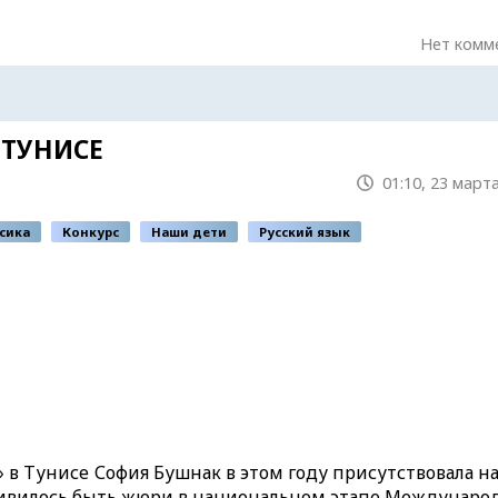
Нет комм
 ТУНИСЕ
01:10, 23 март
сика
Конкурс
Наши дети
Русский язык
 в Тунисе София Бушнак в этом году присутствовала н
тливилось быть жюри в национальном этапе Международ