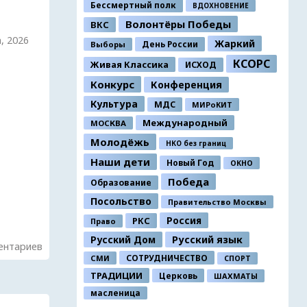
Бессмертный полк
ВДОХНОВЕНИЕ
Волонтёры Победы
ВКС
а, 2026
Жаркий
День России
Выборы
КСОРС
Живая Классика
ИСХОД
Конкурс
Конференция
Культура
МДС
МИРоКИТ
Международный
МОСКВА
Молодёжь
НКО без границ
Наши дети
Новый Год
ОКНО
Победа
Образование
Посольство
Правительство Москвы
Россия
РКС
Право
Русский Дом
Русский язык
ентариев
СОТРУДНИЧЕСТВО
СМИ
СПОРТ
ТРАДИЦИИ
Церковь
ШАХМАТЫ
масленица