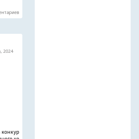
ентариев
а, 2024
а конкур
ного ко