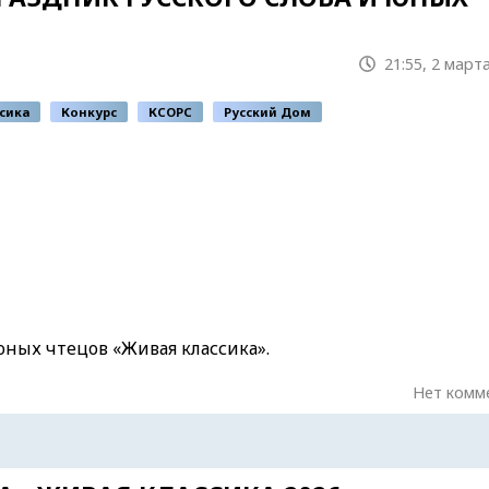
21:55, 2 март
сика
Конкурс
КСОРС
Русский Дом
ных чтецов «Живая классика».
Нет комм