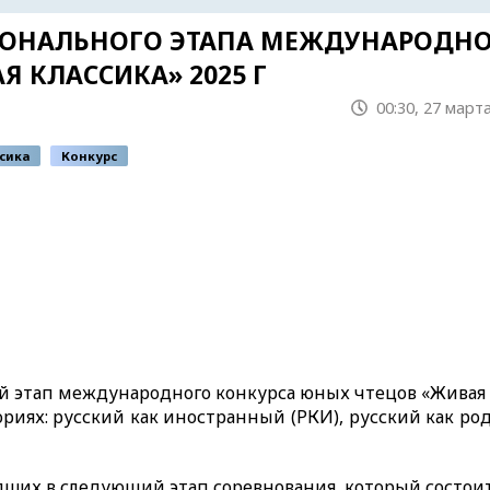
ИОНАЛЬНОГО ЭТАПА МЕЖДУНАРОДН
 КЛАССИКА» 2025 Г
00:30, 27 март
сика
Конкурс
й этап международного конкурса юных чтецов «Живая 
ориях: русский как иностранный (РКИ), русский как ро
ших в следующий этап соревнования, который состоит