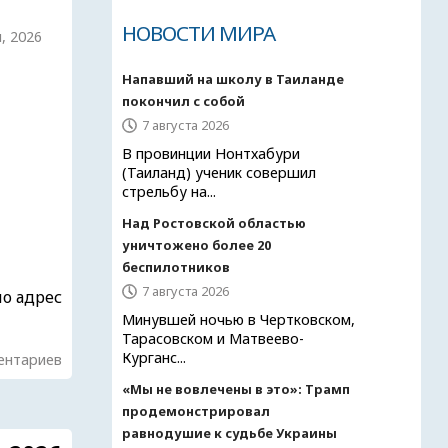
НОВОСТИ МИРА
, 2026
Напавший на школу в Таиланде
покончил с собой
7 августа 2026
В провинции Нонтхабури
(Таиланд) ученик совершил
стрельбу на...
Над Ростовской областью
уничтожено более 20
беспилотников
7 августа 2026
по адрес
Минувшей ночью в Чертковском,
Тарасовском и Матвеево-
Курганс...
ентариев
«Мы не вовлечены в это»: Трамп
продемонстрировал
равнодушие к судьбе Украины