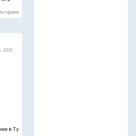
ентариев
а, 2025
оме в Ту