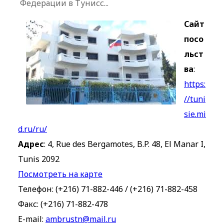
Федерации в Тунисс...
Сайт
посо
льст
ва
:
https:
//tuni
sie.mi
d.ru/ru/
Адрес
: 4, Rue des Bergamotes, B.P. 48, El Manar I,
Tunis 2092
Посмотреть на карте
Телефон: (+216) 71-882-446 / (+216) 71-882-458
Факс: (+216) 71-882-478
E-mail:
ambrustn@mail.ru