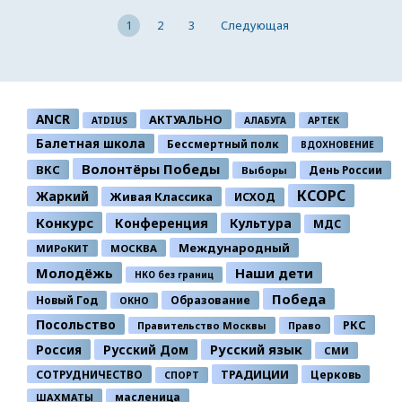
1
2
3
Следующая
ANCR
АКТУАЛЬНО
ATDIUS
АЛАБУГА
АРТЕК
Балетная школа
Бессмертный полк
ВДОХНОВЕНИЕ
Волонтёры Победы
ВКС
День России
Выборы
КСОРС
Жаркий
Живая Классика
ИСХОД
Конкурс
Конференция
Культура
МДС
Международный
МИРоКИТ
МОСКВА
Молодёжь
Наши дети
НКО без границ
Победа
Новый Год
Образование
ОКНО
Посольство
РКС
Правительство Москвы
Право
Россия
Русский Дом
Русский язык
СМИ
ТРАДИЦИИ
СОТРУДНИЧЕСТВО
Церковь
СПОРТ
ШАХМАТЫ
масленица