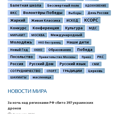
Балетная школа
Бессмертный полк
ВДОХНОВЕНИЕ
Волонтёры Победы
ВКС
День России
Выборы
КСОРС
Жаркий
Живая Классика
ИСХОД
Конкурс
Конференция
Культура
МДС
Международный
МИРоКИТ
МОСКВА
Молодёжь
Наши дети
НКО без границ
Победа
Новый Год
Образование
ОКНО
Посольство
РКС
Правительство Москвы
Право
Россия
Русский Дом
Русский язык
СМИ
ТРАДИЦИИ
СОТРУДНИЧЕСТВО
Церковь
СПОРТ
ШАХМАТЫ
масленица
НОВОСТИ МИРА
За ночь над регионами РФ сбито 397 украинских
дронов