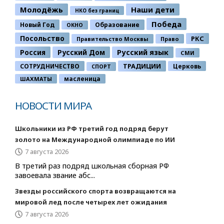
Молодёжь
Наши дети
НКО без границ
Победа
Новый Год
Образование
ОКНО
Посольство
РКС
Правительство Москвы
Право
Россия
Русский Дом
Русский язык
СМИ
ТРАДИЦИИ
СОТРУДНИЧЕСТВО
Церковь
СПОРТ
ШАХМАТЫ
масленица
НОВОСТИ МИРА
Школьники из РФ третий год подряд берут
золото на Международной олимпиаде по ИИ
7 августа 2026
В третий раз подряд школьная сборная РФ
завоевала звание абс...
Звезды российского спорта возвращаются на
мировой лед после четырех лет ожидания
7 августа 2026