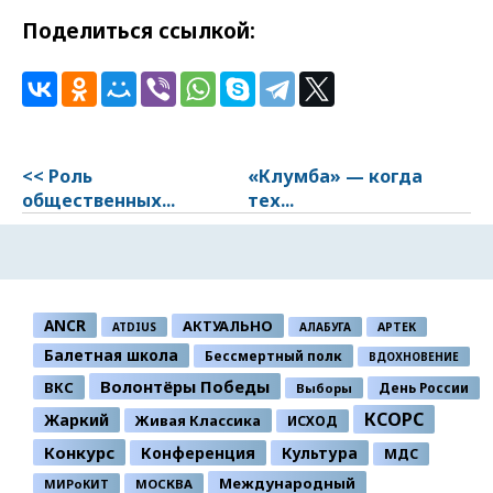
Поделиться ссылкой:
<< Роль
«Клумба» — когда
общественных...
тех...
ANCR
АКТУАЛЬНО
ATDIUS
АЛАБУГА
АРТЕК
Балетная школа
Бессмертный полк
ВДОХНОВЕНИЕ
Волонтёры Победы
ВКС
День России
Выборы
КСОРС
Жаркий
Живая Классика
ИСХОД
Конкурс
Конференция
Культура
МДС
Международный
МИРоКИТ
МОСКВА