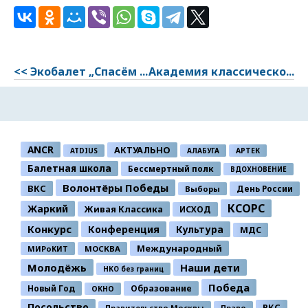
<< Экобалет „Спасём ...
Академия классическо...
ANCR
АКТУАЛЬНО
ATDIUS
АЛАБУГА
АРТЕК
Балетная школа
Бессмертный полк
ВДОХНОВЕНИЕ
Волонтёры Победы
ВКС
День России
Выборы
КСОРС
Жаркий
Живая Классика
ИСХОД
Конкурс
Конференция
Культура
МДС
Международный
МИРоКИТ
МОСКВА
Молодёжь
Наши дети
НКО без границ
Победа
Новый Год
Образование
ОКНО
Посольство
РКС
Правительство Москвы
Право