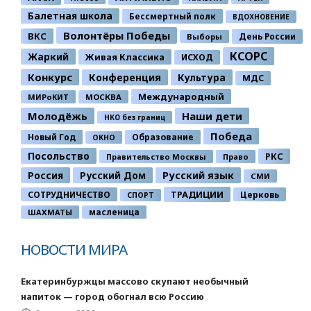
Балетная школа
Бессмертный полк
ВДОХНОВЕНИЕ
Волонтёры Победы
ВКС
День России
Выборы
КСОРС
Жаркий
Живая Классика
ИСХОД
Конкурс
Конференция
Культура
МДС
Международный
МИРоКИТ
МОСКВА
Молодёжь
Наши дети
НКО без границ
Победа
Новый Год
Образование
ОКНО
Посольство
РКС
Правительство Москвы
Право
Россия
Русский Дом
Русский язык
СМИ
ТРАДИЦИИ
СОТРУДНИЧЕСТВО
Церковь
СПОРТ
ШАХМАТЫ
масленица
НОВОСТИ МИРА
Екатеринбуржцы массово скупают необычный
напиток — город обогнал всю Россию