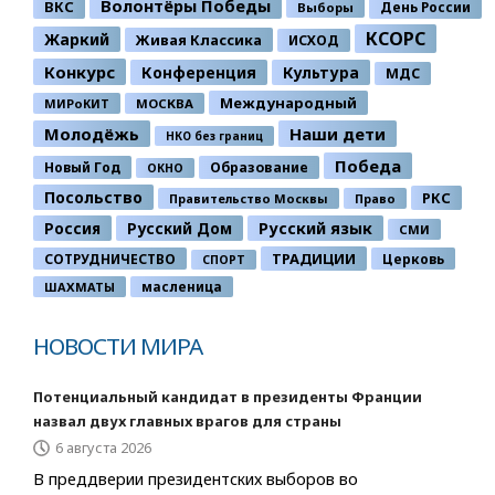
Волонтёры Победы
ВКС
День России
Выборы
КСОРС
Жаркий
Живая Классика
ИСХОД
Конкурс
Конференция
Культура
МДС
Международный
МИРоКИТ
МОСКВА
Молодёжь
Наши дети
НКО без границ
Победа
Новый Год
Образование
ОКНО
Посольство
РКС
Правительство Москвы
Право
Россия
Русский Дом
Русский язык
СМИ
ТРАДИЦИИ
СОТРУДНИЧЕСТВО
Церковь
СПОРТ
ШАХМАТЫ
масленица
НОВОСТИ МИРА
Потенциальный кандидат в президенты Франции
назвал двух главных врагов для страны
6 августа 2026
В преддверии президентских выборов во