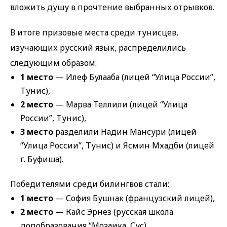
вложить душу в прочтение выбранных отрывков.
В итоге призовые места среди тунисцев,
изучающих русский язык, распределились
следующим образом:
1 место
— Илеф Булааба (лицей “Улица России”,
Тунис),
2 место
— Марва Теллили (лицей “Улица
России”, Тунис),
3 место
разделили Надин Мансури (лицей
“Улица России”, Тунис) и Ясмин Мхадби (лицей
г. Буфиша).
Победителями среди билингвов стали:
1 место
— София Бушнак (французский лицей),
2 место
— Кайс Эрнез (русская школа
допобразования “Мозаика, Сус),