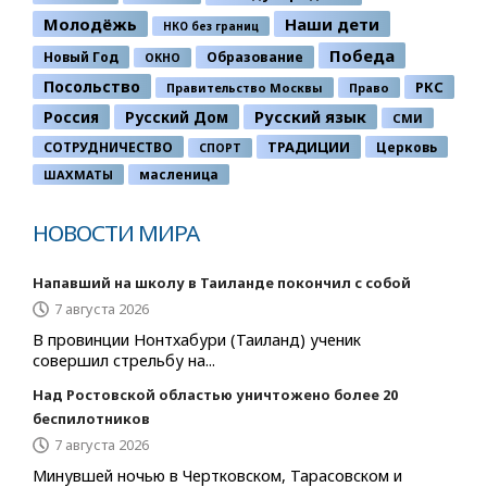
Молодёжь
Наши дети
НКО без границ
Победа
Новый Год
Образование
ОКНО
Посольство
РКС
Правительство Москвы
Право
Россия
Русский Дом
Русский язык
СМИ
ТРАДИЦИИ
СОТРУДНИЧЕСТВО
Церковь
СПОРТ
ШАХМАТЫ
масленица
НОВОСТИ МИРА
Напавший на школу в Таиланде покончил с собой
7 августа 2026
В провинции Нонтхабури (Таиланд) ученик
совершил стрельбу на...
Над Ростовской областью уничтожено более 20
беспилотников
7 августа 2026
Минувшей ночью в Чертковском, Тарасовском и