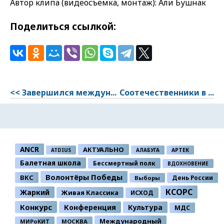
Автор клипа (видеосъёмка, монтаж): Али Бушнак
Поделиться ссылкой:
<< Завершился междун...
Соотечественники в ...
ANCR
АКТУАЛЬНО
ATDIUS
АЛАБУГА
АРТЕК
Балетная школа
Бессмертный полк
ВДОХНОВЕНИЕ
Волонтёры Победы
ВКС
День России
Выборы
КСОРС
Жаркий
Живая Классика
ИСХОД
Конкурс
Конференция
Культура
МДС
Международный
МИРоКИТ
МОСКВА