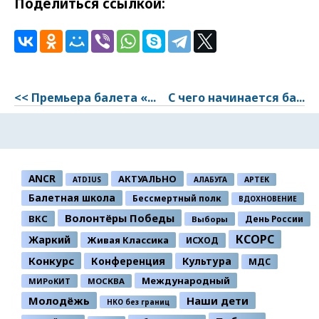
Поделиться ссылкой:
<< Премьера балета «...
С чего начинается ба...
ANCR
АКТУАЛЬНО
ATDIUS
АЛАБУГА
АРТЕК
Балетная школа
Бессмертный полк
ВДОХНОВЕНИЕ
Волонтёры Победы
ВКС
День России
Выборы
КСОРС
Жаркий
Живая Классика
ИСХОД
Конкурс
Конференция
Культура
МДС
Международный
МИРоКИТ
МОСКВА
Молодёжь
Наши дети
НКО без границ