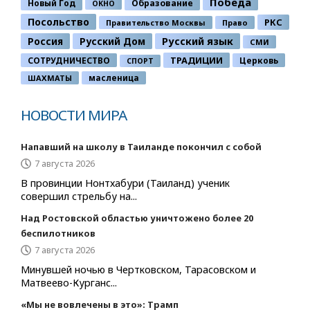
Победа
Новый Год
Образование
ОКНО
Посольство
РКС
Правительство Москвы
Право
Россия
Русский Дом
Русский язык
СМИ
ТРАДИЦИИ
СОТРУДНИЧЕСТВО
Церковь
СПОРТ
ШАХМАТЫ
масленица
НОВОСТИ МИРА
Напавший на школу в Таиланде покончил с собой
7 августа 2026
В провинции Нонтхабури (Таиланд) ученик
совершил стрельбу на...
Над Ростовской областью уничтожено более 20
беспилотников
7 августа 2026
Минувшей ночью в Чертковском, Тарасовском и
Матвеево-Курганс...
«Мы не вовлечены в это»: Трамп