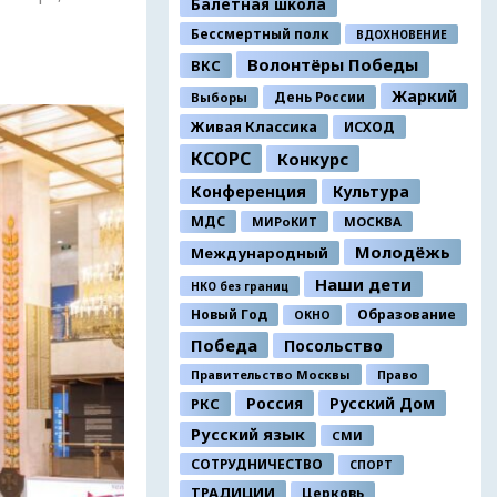
Балетная школа
Бессмертный полк
ВДОХНОВЕНИЕ
Волонтёры Победы
ВКС
Жаркий
День России
Выборы
Живая Классика
ИСХОД
КСОРС
Конкурс
Конференция
Культура
МДС
МИРоКИТ
МОСКВА
Молодёжь
Международный
Наши дети
НКО без границ
Новый Год
Образование
ОКНО
Победа
Посольство
Правительство Москвы
Право
Россия
Русский Дом
РКС
Русский язык
СМИ
СОТРУДНИЧЕСТВО
СПОРТ
ТРАДИЦИИ
Церковь