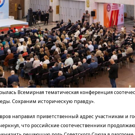
рылась Всемирная тематическая конференция соотече
еды. Сохраним историческую правду».
вров направил приветственный адрес участникам и го
еркнул, что российские соотечественники продолжаю
ринизить решающую роль Советского Союза в разгроме