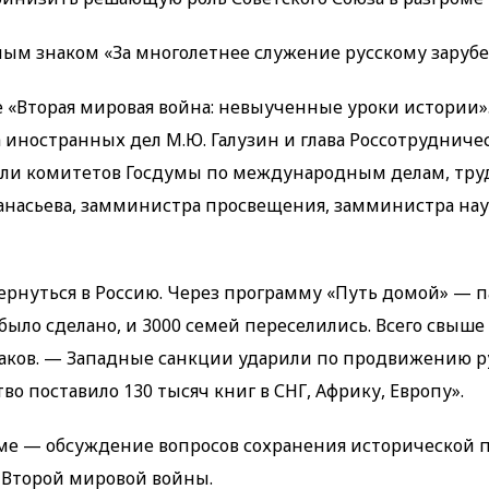
ым знаком «За многолетнее служение русскому заруб
 «Вторая мировая война: невыученные уроки истории»
ностранных дел М.Ю. Галузин и глава Россотрудничест
ели комитетов Госдумы по международным делам, тру
фанасьева, замминистра просвещения, замминистра на
вернуться в Россию. Через программу «Путь домой» — 
ыло сделано, и 3000 семей переселились. Всего свыше
аков. — Западные санкции ударили по продвижению ру
тво поставило 130 тысяч книг в СНГ, Африку, Европу».
мме — обсуждение вопросов сохранения исторической 
 Второй мировой войны.