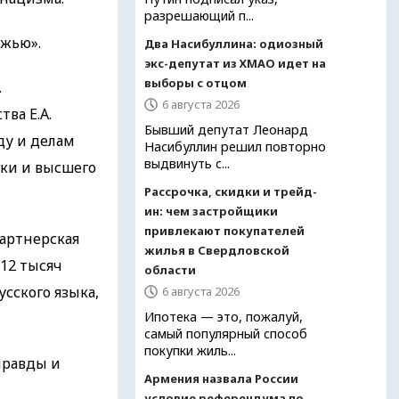
разрешающий п...
ежью».
Два Насибуллина: одиозный
экс-депутат из ХМАО идет на
выборы с отцом
.
6 августа 2026
ва Е.А.
Бывший депутат Леонард
ду и делам
Насибуллин решил повторно
выдвинуть с...
уки и высшего
Рассрочка, скидки и трейд-
ин: чем застройщики
привлекают покупателей
партнерская
жилья в Свердловской
 12 тысяч
области
сского языка,
6 августа 2026
Ипотека — это, пожалуй,
самый популярный способ
покупки жиль...
правды и
Армения назвала России
условие референдума по