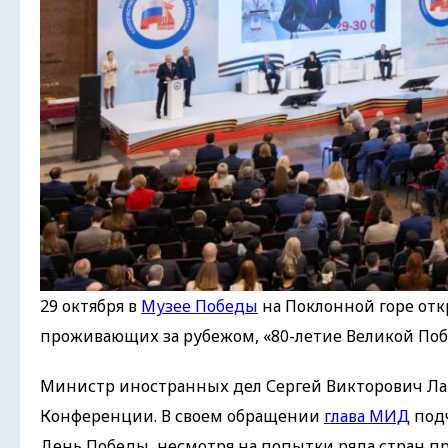
29 октября в
Музее Победы
на Поклонной горе отк
проживающих за рубежом, «80-летие Великой Поб
Министр иностранных дел Сергей Викторович Ла
Конференции. В своем обращении
глава МИД
подч
День Победы, несмотря на попытки ряда стран п