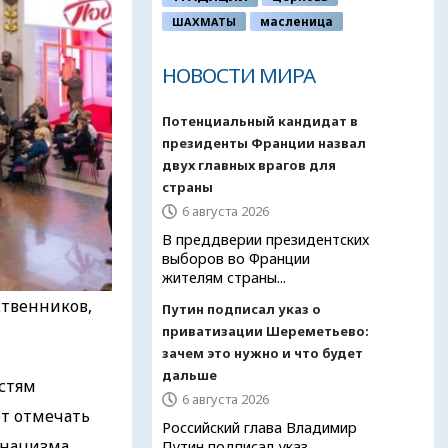
ШАХМАТЫ
масленица
НОВОСТИ МИРА
Потенциальный кандидат в
президенты Франции назвал
двух главных врагов для
страны
6 августа 2026
В преддверии президентских
выборов во Франции
жителям страны...
ственников,
Путин подписал указ о
приватизации Шереметьево:
зачем это нужно и что будет
дальше
стям
6 августа 2026
т отмечать
Российский глава Владимир
 нацизма.
Путин подписал указ,