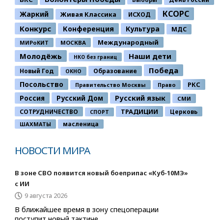
КСОРС
Жаркий
Живая Классика
ИСХОД
Конкурс
Конференция
Культура
МДС
Международный
МИРоКИТ
МОСКВА
Молодёжь
Наши дети
НКО без границ
Победа
Новый Год
Образование
ОКНО
Посольство
РКС
Правительство Москвы
Право
Россия
Русский Дом
Русский язык
СМИ
ТРАДИЦИИ
СОТРУДНИЧЕСТВО
Церковь
СПОРТ
ШАХМАТЫ
масленица
НОВОСТИ МИРА
В зоне СВО появится новый боеприпас «Куб-10МЭ»
с ИИ
9 августа 2026
В ближайшее время в зону спецоперации
поступит новый тактиче...