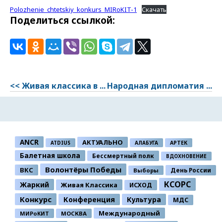
Polozhenie_chtetskiy_konkurs_MIRoKIT-1
Скачать
Поделиться ссылкой:
<< Живая классика в ...
Народная дипломатия ...
ANCR
АКТУАЛЬНО
ATDIUS
АЛАБУГА
АРТЕК
Балетная школа
Бессмертный полк
ВДОХНОВЕНИЕ
Волонтёры Победы
ВКС
День России
Выборы
КСОРС
Жаркий
Живая Классика
ИСХОД
Конкурс
Конференция
Культура
МДС
Международный
МИРоКИТ
МОСКВА