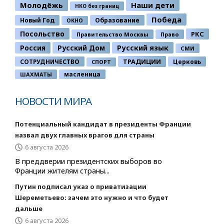
Молодёжь
Наши дети
НКО без границ
Победа
Новый Год
Образование
ОКНО
Посольство
РКС
Правительство Москвы
Право
Россия
Русский Дом
Русский язык
СМИ
ТРАДИЦИИ
СОТРУДНИЧЕСТВО
Церковь
СПОРТ
ШАХМАТЫ
масленица
НОВОСТИ МИРА
Потенциальный кандидат в президенты Франции
назвал двух главных врагов для страны
6 августа 2026
В преддверии президентских выборов во
Франции жителям страны...
Путин подписал указ о приватизации
Шереметьево: зачем это нужно и что будет
дальше
6 августа 2026