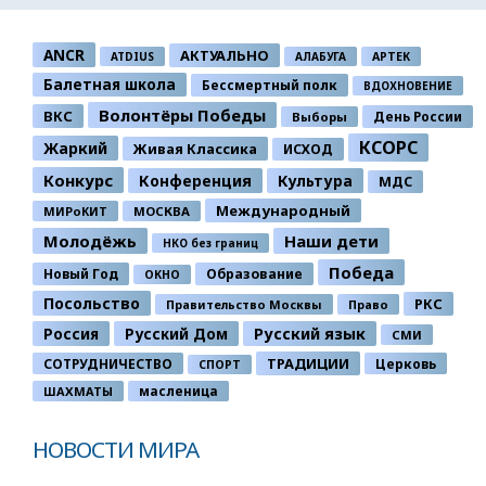
ANCR
АКТУАЛЬНО
ATDIUS
АЛАБУГА
АРТЕК
Балетная школа
Бессмертный полк
ВДОХНОВЕНИЕ
Волонтёры Победы
ВКС
День России
Выборы
КСОРС
Жаркий
Живая Классика
ИСХОД
Конкурс
Конференция
Культура
МДС
Международный
МИРоКИТ
МОСКВА
Молодёжь
Наши дети
НКО без границ
Победа
Новый Год
Образование
ОКНО
Посольство
РКС
Правительство Москвы
Право
Россия
Русский Дом
Русский язык
СМИ
ТРАДИЦИИ
СОТРУДНИЧЕСТВО
Церковь
СПОРТ
ШАХМАТЫ
масленица
НОВОСТИ МИРА