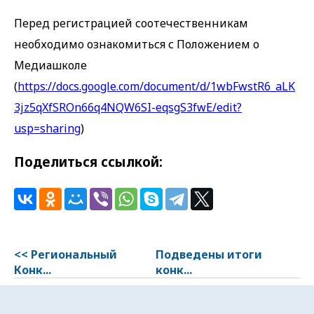
Перед регистрацией соотечественникам
необходимо ознакомиться с Положением о
Медиашколе
(
https://docs.google.com/document/d/1wbFwstR6_aLK
3jz5qXfSROn66q4NQW6SI-eqsgS3fwE/edit?
usp=sharing
)
Поделиться ссылкой:
<< Региональный
Подведены итоги
Конк...
конк...