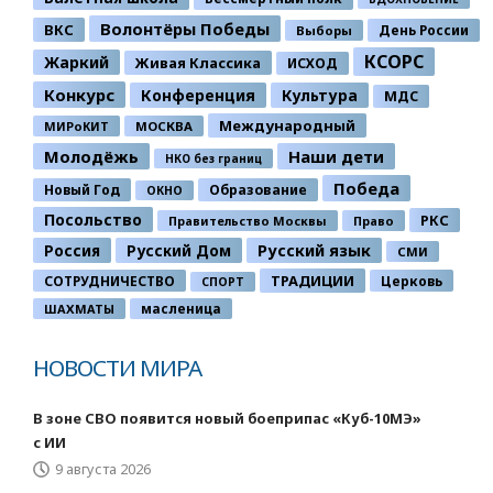
Волонтёры Победы
ВКС
День России
Выборы
КСОРС
Жаркий
Живая Классика
ИСХОД
Конкурс
Конференция
Культура
МДС
Международный
МИРоКИТ
МОСКВА
Молодёжь
Наши дети
НКО без границ
Победа
Новый Год
Образование
ОКНО
Посольство
РКС
Правительство Москвы
Право
Россия
Русский Дом
Русский язык
СМИ
ТРАДИЦИИ
СОТРУДНИЧЕСТВО
Церковь
СПОРТ
ШАХМАТЫ
масленица
НОВОСТИ МИРА
В зоне СВО появится новый боеприпас «Куб-10МЭ»
с ИИ
9 августа 2026