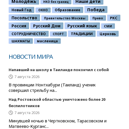
Молодёжь
Наши дети
НКО без границ
Победа
Новый Год
Образование
ОКНО
Посольство
РКС
Правительство Москвы
Право
Россия
Русский Дом
Русский язык
СМИ
ТРАДИЦИИ
СОТРУДНИЧЕСТВО
Церковь
СПОРТ
ШАХМАТЫ
масленица
НОВОСТИ МИРА
Напавший на школу в Таиланде покончил с собой
7 августа 2026
В провинции Нонтхабури (Таиланд) ученик
совершил стрельбу на...
Над Ростовской областью уничтожено более 20
беспилотников
7 августа 2026
Минувшей ночью в Чертковском, Тарасовском и
Матвеево-Курганс...