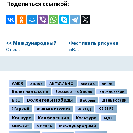
Поделиться ссылкой:
<< Международный
Фестиваль рисунка
Онл...
«К...
ANCR
АКТУАЛЬНО
ATDIUS
АЛАБУГА
АРТЕК
Балетная школа
Бессмертный полк
ВДОХНОВЕНИЕ
Волонтёры Победы
ВКС
День России
Выборы
КСОРС
Жаркий
Живая Классика
ИСХОД
Конкурс
Конференция
Культура
МДС
Международный
МИРоКИТ
МОСКВА