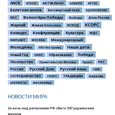
ANCR
АКТУАЛЬНО
ATDIUS
АЛАБУГА
АРТЕК
Балетная школа
Бессмертный полк
ВДОХНОВЕНИЕ
Волонтёры Победы
ВКС
День России
Выборы
КСОРС
Жаркий
Живая Классика
ИСХОД
Конкурс
Конференция
Культура
МДС
Международный
МИРоКИТ
МОСКВА
Молодёжь
Наши дети
НКО без границ
Победа
Новый Год
Образование
ОКНО
Посольство
РКС
Правительство Москвы
Право
Россия
Русский Дом
Русский язык
СМИ
ТРАДИЦИИ
СОТРУДНИЧЕСТВО
Церковь
СПОРТ
ШАХМАТЫ
масленица
НОВОСТИ МИРА
За ночь над регионами РФ сбито 397 украинских
дронов