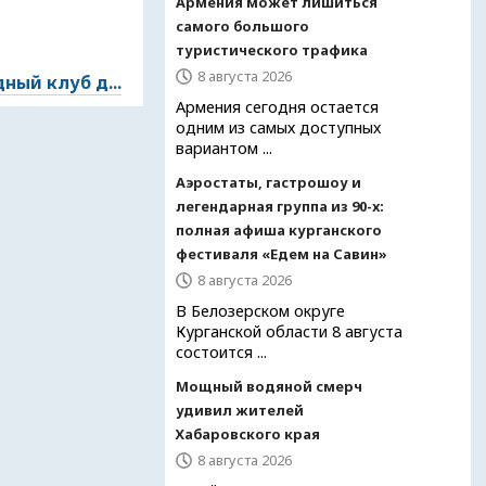
Армения может лишиться
самого большого
туристического трафика
8 августа 2026
ый клуб д...
Армения сегодня остается
одним из самых доступных
вариантом ...
Аэростаты, гастрошоу и
легендарная группа из 90-х:
полная афиша курганского
фестиваля «Едем на Савин»
8 августа 2026
В Белозерском округе
Курганской области 8 августа
состоится ...
Мощный водяной смерч
удивил жителей
Хабаровского края
8 августа 2026