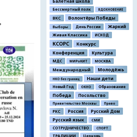
Балетная школа
Бессмертный полк
ВДОХНОВЕНИЕ
Волонтёры Победы
ВКС
ь
Жаркий
День России
Выборы
Живая Классика
ИСХОД
КСОРС
Конкурс
Конференция
Культура
МДС
МИРоКИТ
МОСКВА
Молодёжь
Международный
Наши дети
НКО без границ
Новый Год
Образование
ОКНО
Победа
Посольство
Правительство Москвы
Право
Россия
Русский Дом
РКС
Русский язык
СМИ
СОТРУДНИЧЕСТВО
СПОРТ
ТРАДИЦИИ
Церковь