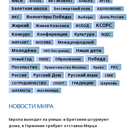
ANCR
АКТУАЛЬНО
ATDIUS
АЛАБУГА
АРТЕК
Балетная школа
Бессмертный полк
ВДОХНОВЕНИЕ
Волонтёры Победы
ВКС
День России
Выборы
КСОРС
Жаркий
Живая Классика
ИСХОД
Конкурс
Конференция
Культура
МДС
Международный
МИРоКИТ
МОСКВА
Молодёжь
Наши дети
НКО без границ
Победа
Новый Год
Образование
ОКНО
Посольство
РКС
Правительство Москвы
Право
Россия
Русский Дом
Русский язык
СМИ
ТРАДИЦИИ
СОТРУДНИЧЕСТВО
Церковь
СПОРТ
ШАХМАТЫ
масленица
НОВОСТИ МИРА
Европа выходит на улицы: в Британии штурмуют
дома, в Германии требуют отставки Мерца