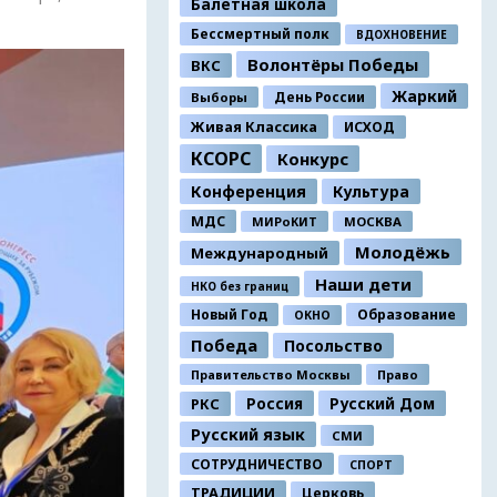
Балетная школа
Бессмертный полк
ВДОХНОВЕНИЕ
Волонтёры Победы
ВКС
Жаркий
День России
Выборы
Живая Классика
ИСХОД
КСОРС
Конкурс
Конференция
Культура
МДС
МИРоКИТ
МОСКВА
Молодёжь
Международный
Наши дети
НКО без границ
Новый Год
Образование
ОКНО
Победа
Посольство
Правительство Москвы
Право
Россия
Русский Дом
РКС
Русский язык
СМИ
СОТРУДНИЧЕСТВО
СПОРТ
ТРАДИЦИИ
Церковь