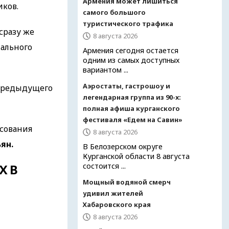
Армения может лишиться
иков.
самого большого
туристического трафика
сразу же
8 августа 2026
нального
Армения сегодня остается
одним из самых доступных
вариантом ...
Аэростаты, гастрошоу и
 предыдущего
легендарная группа из 90-х:
полная афиша курганского
фестиваля «Едем на Савин»
осования
8 августа 2026
ян.
В Белозерском округе
Курганской области 8 августа
состоится ...
Х В
Мощный водяной смерч
удивил жителей
Хабаровского края
8 августа 2026