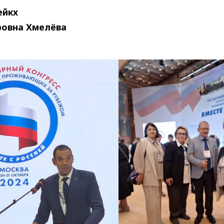
ейкх
ровна Хмелёва