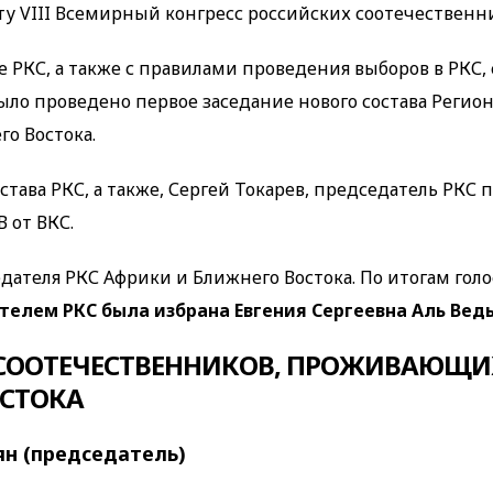
оту VIII Всемирный конгресс российских соотечественн
 РКС, а также с правилами проведения выборов в РКС, 
ыло проведено первое заседание нового состава Регио
о Востока.
става РКС, а также, Сергей Токарев, председатель РКС
В от ВКС.
ателя РКС Африки и Ближнего Востока. По итогам гол
елем РКС была избрана Евгения Сергеевна Аль Ведь
 СООТЕЧЕСТВЕННИКОВ, ПРОЖИВАЮЩИ
ОСТОКА
ян (председатель)