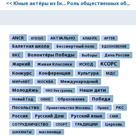
<< Юные актёры из Ек...
Роль общественных об...
ANCR
АКТУАЛЬНО
ATDIUS
АЛАБУГА
АРТЕК
Балетная школа
Бессмертный полк
ВДОХНОВЕНИЕ
Волонтёры Победы
ВКС
День России
Выборы
КСОРС
Жаркий
Живая Классика
ИСХОД
Конкурс
Конференция
Культура
МДС
Международный
МИРоКИТ
МОСКВА
Молодёжь
Наши дети
НКО без границ
Победа
Новый Год
Образование
ОКНО
Посольство
РКС
Правительство Москвы
Право
Россия
Русский Дом
Русский язык
СМИ
ТРАДИЦИИ
СОТРУДНИЧЕСТВО
Церковь
СПОРТ
ШАХМАТЫ
масленица