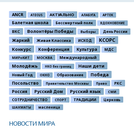
ANCR
АКТУАЛЬНО
ATDIUS
АЛАБУГА
АРТЕК
Балетная школа
Бессмертный полк
ВДОХНОВЕНИЕ
Волонтёры Победы
ВКС
День России
Выборы
КСОРС
Жаркий
Живая Классика
ИСХОД
Конкурс
Конференция
Культура
МДС
Международный
МИРоКИТ
МОСКВА
Молодёжь
Наши дети
НКО без границ
Победа
Новый Год
Образование
ОКНО
Посольство
РКС
Правительство Москвы
Право
Россия
Русский Дом
Русский язык
СМИ
ТРАДИЦИИ
СОТРУДНИЧЕСТВО
Церковь
СПОРТ
ШАХМАТЫ
масленица
НОВОСТИ МИРА