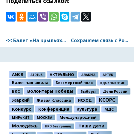
Поделиться ссылкой:
<< Балет «На крыльях...
Сохраняем связь с Ро...
ANCR
АКТУАЛЬНО
ATDIUS
АЛАБУГА
АРТЕК
Балетная школа
Бессмертный полк
ВДОХНОВЕНИЕ
Волонтёры Победы
ВКС
День России
Выборы
КСОРС
Жаркий
Живая Классика
ИСХОД
Конкурс
Конференция
Культура
МДС
Международный
МИРоКИТ
МОСКВА
Молодёжь
Наши дети
НКО без границ