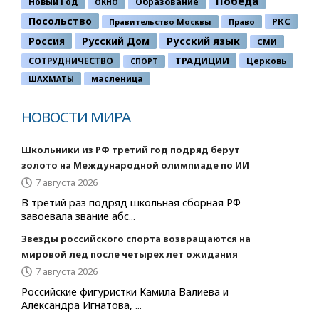
Победа
Новый Год
Образование
ОКНО
Посольство
РКС
Правительство Москвы
Право
Россия
Русский Дом
Русский язык
СМИ
ТРАДИЦИИ
СОТРУДНИЧЕСТВО
Церковь
СПОРТ
ШАХМАТЫ
масленица
НОВОСТИ МИРА
Школьники из РФ третий год подряд берут
золото на Международной олимпиаде по ИИ
7 августа 2026
В третий раз подряд школьная сборная РФ
завоевала звание абс...
Звезды российского спорта возвращаются на
мировой лед после четырех лет ожидания
7 августа 2026
Российские фигуристки Камила Валиева и
Александра Игнатова, ...