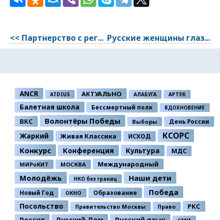
<< Партнерство с рег...
Русские женщины глаз...
ANCR
АКТУАЛЬНО
ATDIUS
АЛАБУГА
АРТЕК
Балетная школа
Бессмертный полк
ВДОХНОВЕНИЕ
Волонтёры Победы
ВКС
День России
Выборы
КСОРС
Жаркий
Живая Классика
ИСХОД
Конкурс
Конференция
Культура
МДС
Международный
МИРоКИТ
МОСКВА
Молодёжь
Наши дети
НКО без границ
Победа
Новый Год
Образование
ОКНО
Посольство
РКС
Правительство Москвы
Право
Россия
Русский Дом
Русский язык