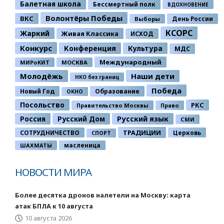
Балетная школа
Бессмертный полк
ВДОХНОВЕНИЕ
Волонтёры Победы
ВКС
День России
Выборы
КСОРС
Жаркий
Живая Классика
ИСХОД
Конкурс
Конференция
Культура
МДС
Международный
МИРоКИТ
МОСКВА
Молодёжь
Наши дети
НКО без границ
Победа
Новый Год
Образование
ОКНО
Посольство
РКС
Правительство Москвы
Право
Россия
Русский Дом
Русский язык
СМИ
ТРАДИЦИИ
СОТРУДНИЧЕСТВО
Церковь
СПОРТ
ШАХМАТЫ
масленица
НОВОСТИ МИРА
Более десятка дронов налетели на Москву: карта
атак БПЛА к 10 августа
10 августа 2026