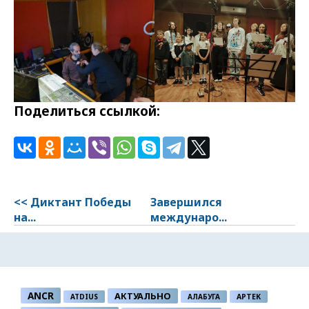
Поделиться ссылкой:
<< Диктант Победы
Завершился
на...
междунаро...
ANCR
АКТУАЛЬНО
ATDIUS
АЛАБУГА
АРТЕК