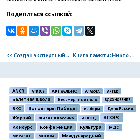
Поделиться ссылкой:
<< Создан экспертный...
Книга памяти: Никто ...
ANCR
АКТУАЛЬНО
ATDIUS
АЛАБУГА
АРТЕК
Балетная школа
Бессмертный полк
ВДОХНОВЕНИЕ
Волонтёры Победы
ВКС
День России
Выборы
КСОРС
Жаркий
Живая Классика
ИСХОД
Конкурс
Конференция
Культура
МДС
Международный
МИРоКИТ
МОСКВА