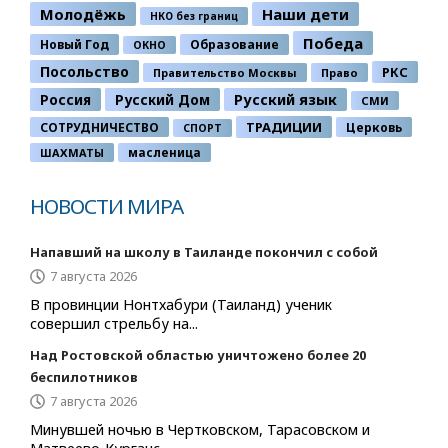
Молодёжь
Наши дети
НКО без границ
Победа
Новый Год
Образование
ОКНО
Посольство
РКС
Правительство Москвы
Право
Россия
Русский Дом
Русский язык
СМИ
ТРАДИЦИИ
СОТРУДНИЧЕСТВО
Церковь
СПОРТ
ШАХМАТЫ
масленица
НОВОСТИ МИРА
Напавший на школу в Таиланде покончил с собой
7 августа 2026
В провинции Нонтхабури (Таиланд) ученик
совершил стрельбу на...
Над Ростовской областью уничтожено более 20
беспилотников
7 августа 2026
Минувшей ночью в Чертковском, Тарасовском и