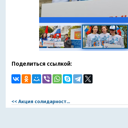
Поделиться ссылкой:
<< Aкция солидарност...