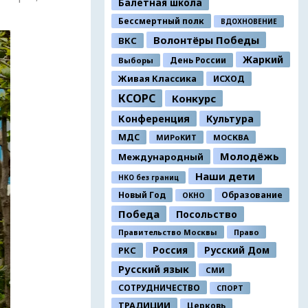
Балетная школа
Бессмертный полк
ВДОХНОВЕНИЕ
Волонтёры Победы
ВКС
Жаркий
День России
Выборы
Живая Классика
ИСХОД
КСОРС
Конкурс
Конференция
Культура
МДС
МИРоКИТ
МОСКВА
Молодёжь
Международный
Наши дети
НКО без границ
Новый Год
Образование
ОКНО
Победа
Посольство
Правительство Москвы
Право
Россия
Русский Дом
РКС
Русский язык
СМИ
СОТРУДНИЧЕСТВО
СПОРТ
ТРАДИЦИИ
Церковь