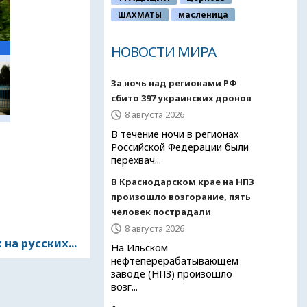
ШАХМАТЫ
масленица
НОВОСТИ МИРА
За ночь над регионами РФ
сбито 397 украинских дронов
8 августа 2026
В течение ночи в регионах
Российской Федерации были
перехвач...
В Краснодарском крае на НПЗ
произошло возгорание, пять
человек пострадали
8 августа 2026
на русских...
На Ильском
нефтеперерабатывающем
заводе (НПЗ) произошло
возг...