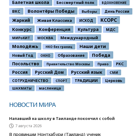
Балетная школа
Бессмертный полк
ВДОХНОВЕНИЕ
Волонтёры Победы
ВКС
День России
Выборы
КСОРС
Жаркий
Живая Классика
ИСХОД
Конкурс
Конференция
Культура
МДС
Международный
МИРоКИТ
МОСКВА
Молодёжь
Наши дети
НКО без границ
Победа
Новый Год
Образование
ОКНО
Посольство
РКС
Правительство Москвы
Право
Россия
Русский Дом
Русский язык
СМИ
ТРАДИЦИИ
СОТРУДНИЧЕСТВО
Церковь
СПОРТ
ШАХМАТЫ
масленица
НОВОСТИ МИРА
Напавший на школу в Таиланде покончил с собой
7 августа 2026
В провинции Нонтхабури (Таиланд) ученик