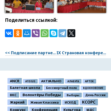
Поделиться ссылкой:
<< Подписание партне...
IX Страновая конфере...
ANCR
АКТУАЛЬНО
ATDIUS
АЛАБУГА
АРТЕК
Балетная школа
Бессмертный полк
ВДОХНОВЕНИЕ
Волонтёры Победы
ВКС
День России
Выборы
КСОРС
Жаркий
Живая Классика
ИСХОД
Конкурс
Конференция
Культура
МДС