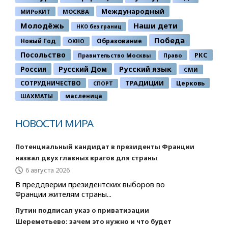
Международный
МИРоКИТ
МОСКВА
Молодёжь
Наши дети
НКО без границ
Победа
Новый Год
Образование
ОКНО
Посольство
РКС
Правительство Москвы
Право
Россия
Русский Дом
Русский язык
СМИ
ТРАДИЦИИ
СОТРУДНИЧЕСТВО
Церковь
СПОРТ
ШАХМАТЫ
масленица
НОВОСТИ МИРА
Потенциальный кандидат в президенты Франции
назвал двух главных врагов для страны
6 августа 2026
В преддверии президентских выборов во
Франции жителям страны...
Путин подписал указ о приватизации
Шереметьево: зачем это нужно и что будет