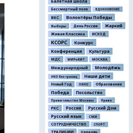
Балетная школа
Бессмертный полк
ВДОХНОВЕНИЕ
Волонтёры Победы
ВКС
Жаркий
День России
Выборы
Живая Классика
ИСХОД
КСОРС
Конкурс
Конференция
Культура
МДС
МИРоКИТ
МОСКВА
Молодёжь
Международный
Наши дети
НКО без границ
Новый Год
Образование
ОКНО
Победа
Посольство
Правительство Москвы
Право
Россия
Русский Дом
РКС
Русский язык
СМИ
СОТРУДНИЧЕСТВО
СПОРТ
ТРАДИЦИИ
Церковь