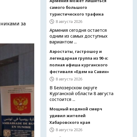
Армения может лишиться
самого большого
туристического трафика
8 августа 2026
нниками за
Армения сегодня остается
одним из самых доступных
вариантом ...
Аэростаты, гастрошоу и
легендарная группа из 90-х:
полная афиша курганского
фестиваля «Едем на Савин»
8 августа 2026
В Белозерском округе
Курганской области 8 августа
состоится ...
Мощный водяной смерч
удивил жителей
Хабаровского края
8 августа 2026