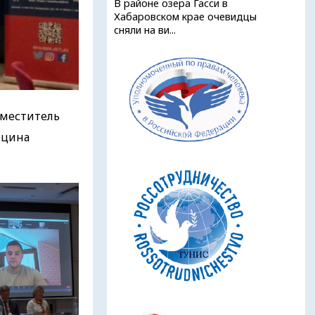
В районе озера Гасси в
Хабаровском крае очевидцы
сняли на ви...
аместитель
ицина