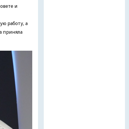
овете и
ю работу, а
а приняла