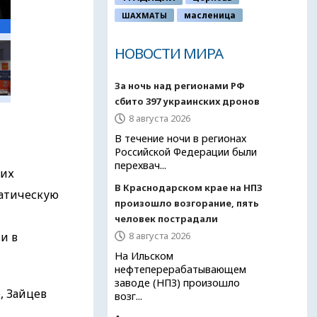
ШАХМАТЫ
масленица
НОВОСТИ МИРА
За ночь над регионами РФ
сбито 397 украинских дронов
8 августа 2026
В течение ночи в регионах
Российской Федерации были
перехвач...
ких
В Краснодарском крае на НПЗ
матическую
произошло возгорание, пять
человек пострадали
и в
8 августа 2026
На Ильском
нефтеперерабатывающем
заводе (НПЗ) произошло
, Зайцев
возг...