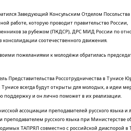
атился Заведующий Консульским Отделом Посольства
зной работе, которую проводит правительство России,
венников за рубежом (ПКДСР), ДРС МИД России по от
в консолидации соотечественного движения.
воими пожеланиями к молодёжи обратилась председа
ель Представительства Россотрудничества в Тунисе Ю
 Тунисе всегда будут открыты для молодых, а идеи ме
поддержку и он лично поможет в их реализации.
исской ассоциации преподавателей русского языка и 
и преподавателем русского языка при Министерстве об
водимых ТАПРЯЛ совместно с российской диаспорой в 