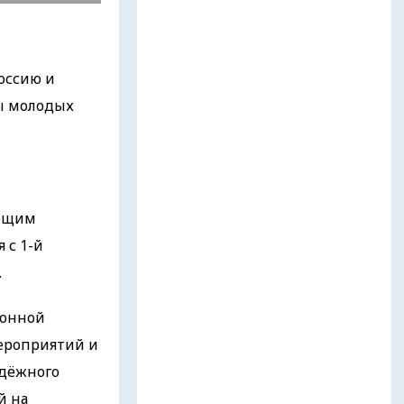
оссию и
ды молодых
ующим
 с 1-й
.
ионной
ероприятий и
дёжного
й на