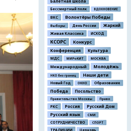
Балетная школа
Бессмертный полк
ВДОХНОВЕНИЕ
Волонтёры Победы
ВКС
Жаркий
День России
Выборы
Живая Классика
ИСХОД
КСОРС
Конкурс
Конференция
Культура
МДС
МИРоКИТ
МОСКВА
Молодёжь
Международный
Наши дети
НКО без границ
Новый Год
Образование
ОКНО
Победа
Посольство
Правительство Москвы
Право
Россия
Русский Дом
РКС
Русский язык
СМИ
СОТРУДНИЧЕСТВО
СПОРТ
ТРАДИЦИИ
Церковь