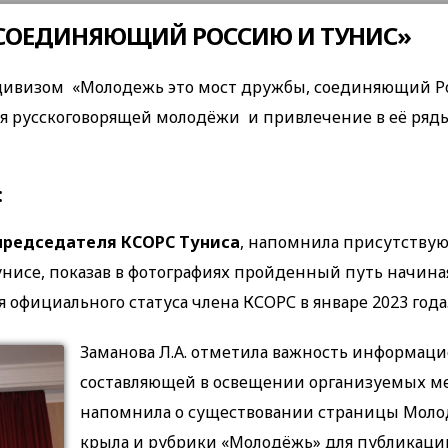
 СОЕДИНЯЮЩИЙ РОССИЮ И ТУНИС»
 дивизом «Молодежь это мост дружбы, соединяющий Р
ция русскоговорящей молодёжи и привлечение в её ря
:
председателя КСОРС Туниса
, напомнила присутств
исе, показав в фотографиях пройденный путь начиная
официального статуса члена КСОРС в январе 2023 года
Заманова Л.A. отметила важность информац
составляющей в освещении организуемых м
напомнила о существовании страницы Моло
крыла и рубрики «Молодёжь» для публикаци