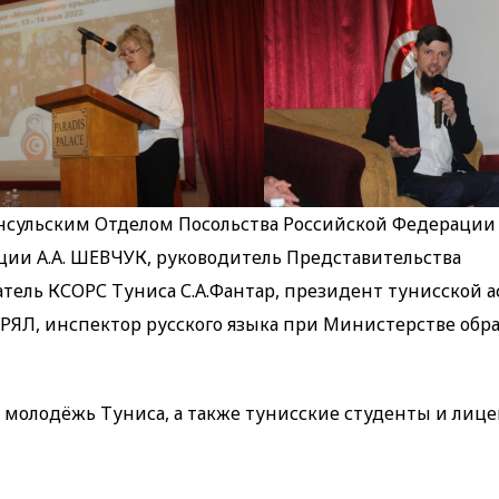
сульским Отделом Посольства Российской Федерации В
ции А.А. ШЕВЧУК, руководитель Представительства
атель КСОРС Туниса С.А.Фантар, президент тунисской 
РЯЛ, инспектор русского языка при Министерстве образ
 молодёжь Туниса, а также тунисские студенты и лице