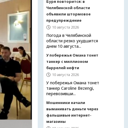
Буря повторится: в
Челябинской области
объявили штормовое
предупреждение
10 августа 2026
Погода в Челябинской
области резко ухудшится
днем 10 августа...
У побережья Омана тонет
танкер с миллионом
баррелей нефти
10 августа 2026
У побережья Омана тонет
танкер Caroline Bezengi,
перевозивши...
Мошенники начали
выманивать деньги через
фальшивые интернет-
магазины