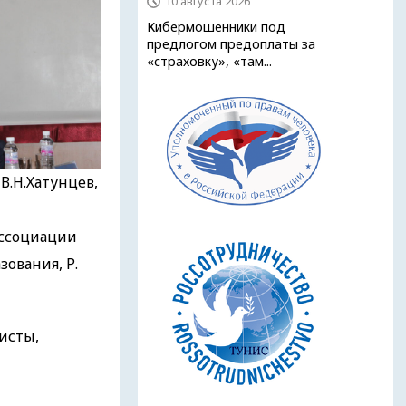
10 августа 2026
Кибермошенники под
предлогом предоплаты за
«страховку», «там...
.Н.Хатунцев,
ассоциации
ования, Р.
исты,