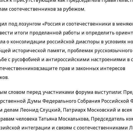
ился к присутствующим как Председатель Правительс
лам соотечественников за рубежом.
дил под лозунгом «Россия и соотечественники в меня
вести итоги проделанной работы и определить ориен
шла о консолидации российской диаспоры в условиях н
бщей исторической памяти, проблемах русскоязычного
рьбе с русофобией и антироссийскими настроениями в 
течественников;защите прав и законных интересов
ков.
ым словом перед участниками форума выступили: Пре
арственной Думы Федерального Собрания Российской 
делам Леонид Слуцкий, Патриарх Московский и всея 
равам человека Татьяна Москалькова, Председатель ко
азийской интеграции и связям с соотечественниками 