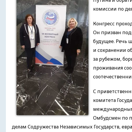
Путина и обрат
комиссии по де
Конгресс прохо
Он призван под
будущее. Речь 
и сохранении о
за рубежом, бо
проживания соо
соотечественни
С приветственн
комитета Госуд
международным 
Омбудсмен по п
делам Содружества Независимых Государств, евр