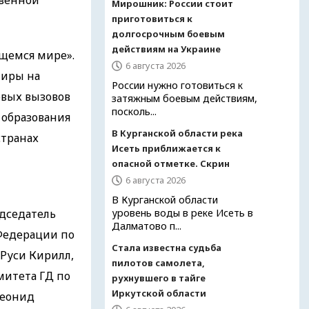
твенной
Мирошник: России стоит
приготовиться к
долгосрочным боевым
действиям на Украине
ющемся мире».
6 августа 2026
тиры на
России нужно готовиться к
овых вызовов
затяжным боевым действиям,
посколь...
 образования
В Курганской области река
странах
Исеть приближается к
опасной отметке. Скрин
6 августа 2026
В Курганской области
дседатель
уровень воды в реке Исеть в
Далматово п...
Федерации по
Стала известна судьба
Руси Кирилл,
пилотов самолета,
митета ГД по
рухнувшего в тайге
Иркутской области
Леонид