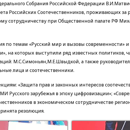
ерального Собрания Российской Федерации В.И.Матви
ета Российских Соотечественников, проживающих за 
му сотрудничеству при Общественной палате РФ Мих
ния по темам «Русский мир и вызовы современности» и
и», на которых выступили ряд известных политиков, 
аций: М.С.Симоньян,М.Е.Швыдкой, а также руководите
ьные лица и соотечественники.
екциям: «Защита прав и законных интересов соотечест
СМИ Русского зарубежья в эпоху цифровизации»; «Сов
ечественников в экономическом сотрудничестве регион
ринята резолюция.