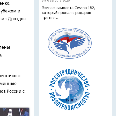
6 августа 2026
енко,
Экипаж самолета Cessna 182,
рубежом и
который пропал с радаров
третьег...
аил Дроздов
члены
ль
венников»;
ременные
ов России с