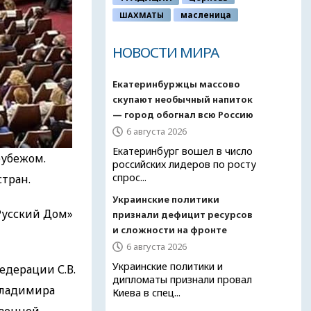
ШАХМАТЫ
масленица
НОВОСТИ МИРА
Екатеринбуржцы массово
скупают необычный напиток
— город обогнал всю Россию
6 августа 2026
Екатеринбург вошел в число
рубежом.
российских лидеров по росту
спрос...
стран.
Украинские политики
Русский Дом»
признали дефицит ресурсов
и сложности на фронте
6 августа 2026
Украинские политики и
дерации С.В.
дипломаты признали провал
Владимира
Киева в спец...