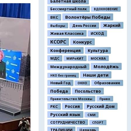
Балетная школа
Бессмертный полк
ВДОХНОВЕНИЕ
Волонтёры Победы
ВКС
Жаркий
День России
Выборы
Живая Классика
ИСХОД
КСОРС
Конкурс
Конференция
Культура
МДС
МИРоКИТ
МОСКВА
Молодёжь
Международный
Наши дети
НКО без границ
Новый Год
Образование
ОКНО
Победа
Посольство
Правительство Москвы
Право
Россия
Русский Дом
РКС
Русский язык
СМИ
СОТРУДНИЧЕСТВО
СПОРТ
ТРАДИЦИИ
Церковь