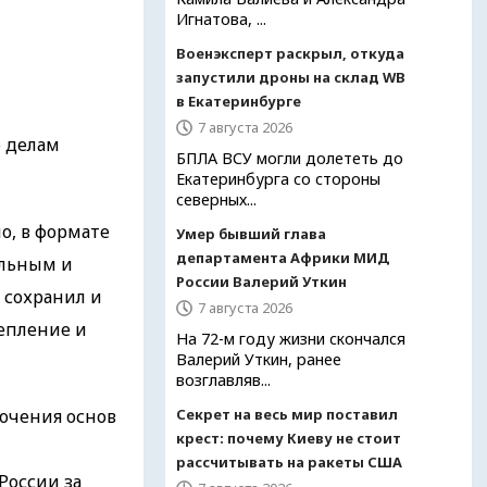
Игнатова, ...
Военэксперт раскрыл, откуда
запустили дроны на склад WB
в Екатеринбурге
7 августа 2026
о делам
БПЛА ВСУ могли долететь до
Екатеринбурга со стороны
северных...
о, в формате
Умер бывший глава
департамента Африки МИД
альным и
России Валерий Уткин
 сохранил и
7 августа 2026
репление и
На 72-м году жизни скончался
Валерий Уткин, ранее
возглавляв...
очения основ
Секрет на весь мир поставил
крест: почему Киеву не стоит
рассчитывать на ракеты США
России за