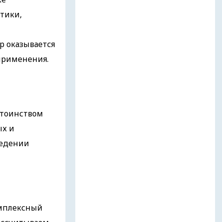
тики,
р оказывается
оприменения.
стоинством
ых и
ведении
омплексный