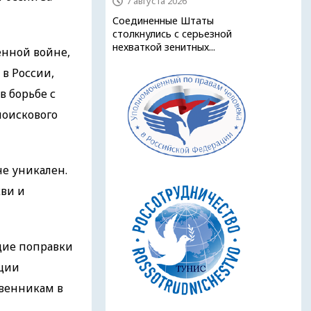
7 августа 2026
Соединенные Штаты
столкнулись с серьезной
нехваткой зенитных...
енной войне,
в России,
в борьбе с
поискового
не уникален.
ви и
щие поправки
ации
твенникам в