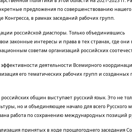
рственной политики в этой области на 2021-2023 гг. 
конкретные предложения по совершенствованию нашего
е Конгресса, в рамках заседаний рабочих групп.
дации российской диаспоры. Только объединившись
вои законные интересы и права в тех странах, где они
национным советам организаций российских соотечес
е эффективности деятельности Всемирного координац
визация его тематических рабочих групп и созданных 
российских общин выступает русский язык. Это не то
туры, но и объединяющее начало для всего Русского м
вана работа по сохранению международных позиций ру
лизация принятых в ходе прошлогоднего заседания Со