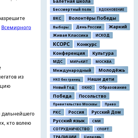
Балетная школа
Бессмертный полк
ВДОХНОВЕНИЕ
разрешите
Волонтёры Победы
ВКС
Жаркий
I
Всемирного
День России
Выборы
Живая Классика
ИСХОД
КСОРС
Конкурс
Конференция
Культура
МДС
МИРоКИТ
МОСКВА
е
Молодёжь
Международный
егатов из
Наши дети
НКО без границ
уцию
Новый Год
Образование
ОКНО
Победа
Посольство
Правительство Москвы
Право
Россия
Русский Дом
РКС
я дальнейшего
Русский язык
СМИ
х, кто волею
СОТРУДНИЧЕСТВО
СПОРТ
ТРАДИЦИИ
Церковь