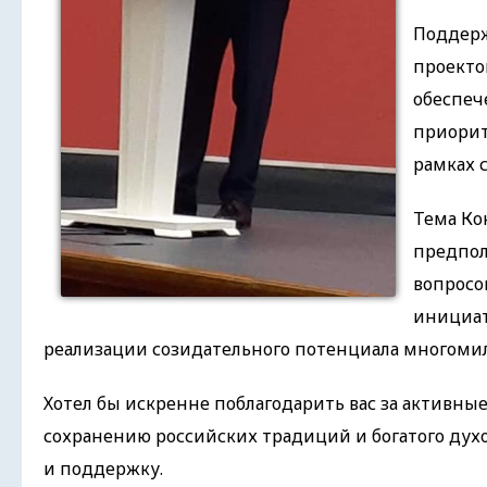
Поддерж
проекто
обеспеч
приорит
рамках 
Тема Ко
предпол
вопросо
инициат
реализации созидательного потенциала многомил
Хотел бы искренне поблагодарить вас за активные
сохранению российских традиций и богатого дух
и поддержку.