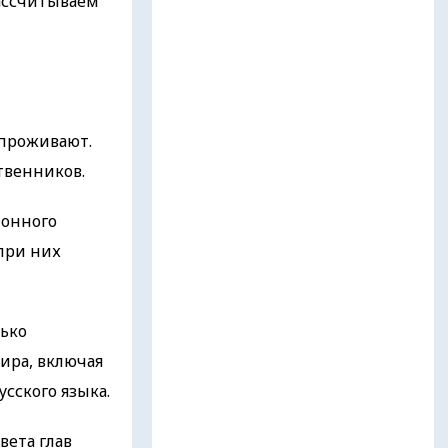
Рассчитываем
 проживают.
твенников.
ионного
при них
лько
ира, включая
сского языка.
вета глав