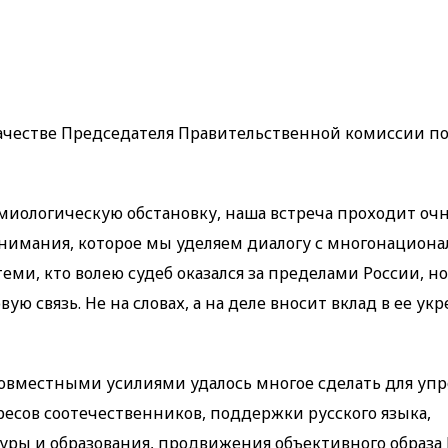
в качестве Председателя Правительственной комиссии п
миологическую обстановку, наша встреча проходит очн
 внимания, которое мы уделяем диалогу с многонацион
ми, кто волею судеб оказался за пределами России, но
ю связь. Не на словах, а на деле вносит вклад в ее ук
совместными усилиями удалось многое сделать для упр
ресов соотечественников, поддержки русского языка,
ры и образования, продвижения объективного образа 