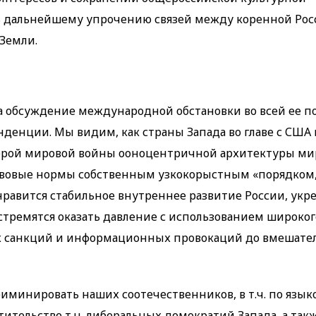
ть дальнейшему упрочению связей между коренной Рос
Земли.
а обсуждение международной обстановки во всей ее п
нденции. Мы видим, как страны Запада во главе с США
орой мировой войны ооноцентричной архитектуры мир
овые нормы собственным узкокорыстным «порядком
нравится стабильное внутреннее развитие России, укр
стремятся оказать давление с использованием широког
 санкций и информационных провокаций до вмешател
минировать наших соотечественников, в т.ч. по язык
ительстве т.н. либеральных демократий Запада, а так