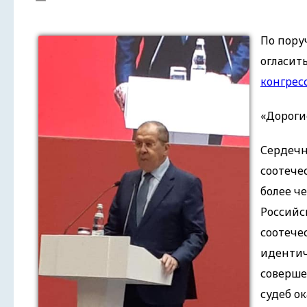
По пору
огласит
конгрес
«Дороги
Сердечн
соотече
более ч
Российс
соотече
идентич
соверше
судеб ок