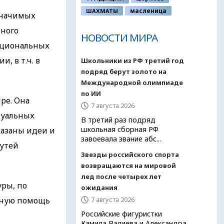
ШАХМАТЫ
масленица
значимых
ьного
НОВОСТИ МИРА
ациональных
, в т.ч. в
Школьники из РФ третий год
подряд берут золото на
Международной олимпиаде
по ИИ
ре. Она
7 августа 2026
туальных
В третий раз подряд
школьная сборная РФ
казаны идеи и
завоевала звание абс...
путей
Звезды российского спорта
возвращаются на мировой
лед после четырех лет
уры, по
ожидания
ерную помощь
7 августа 2026
Российские фигуристки
Камила Валиева и Александра