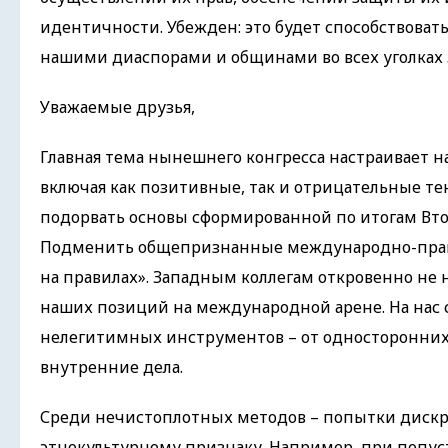
идентичности. Убежден: это будет способствова
нашими диаспорами и общинами во всех уголках 
Уважаемые друзья,
Главная тема нынешнего конгресса настраивает н
включая как позитивные, так и отрицательные те
подорвать основы сформированной по итогам Вт
Подменить общепризнанные международно-прав
на правилах». Западным коллегам откровенно не 
наших позиций на международной арене. На нас 
нелегитимных инструментов – от односторонних
внутренние дела.
Среди нечистоплотных методов – попытки дискри
этнокультурному признаку. Например, при попуст