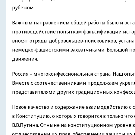
рубежом.
Важным направлением общей работы было и остае
противодействие попыткам фальсификации истори
вносят отряды добровольцев-поисковиков, устана
немецко-фашистскими захватчиками. Большой по
движения.
Россия – многоконфессиональная страна. Наш опы
Вместе с соотечественниками продолжаем укрепл
представителями других традиционных конфесси
Новое качество и содержание взаимодействию с
в Конституцию, о которых говорится в только ч
В.В.Путина. Отныне на конституционном уровне з
осуществлении их прав, обеспечении защиты их 