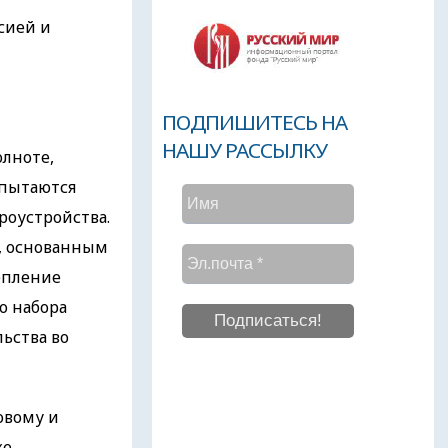
сией и
ПОДПИШИТЕСЬ НА
НАШУ РАССЫЛКУ
олноте,
 пытаются
оустройства.
, основанным
епление
о набора
ьства во
овому и
же