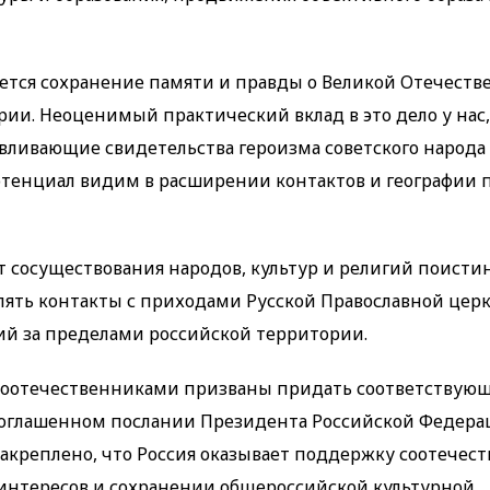
тся сохранение памяти и правды о Великой Отечеств
и. Неоценимый практический вклад в это дело у нас, 
вливающие свидетельства героизма советского народа 
тенциал видим в расширении контактов и географии 
т сосуществования народов, культур и религий поисти
ять контакты с приходами Русской Православной церк
й за пределами российской территории.
 соотечественниками призваны придать соответствую
то оглашенном послании Президента Российской Федер
акреплено, что Россия оказывает поддержку соотечес
интересов и сохранении общероссийской культурной