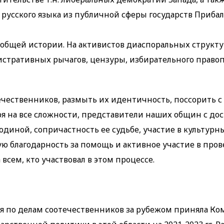
русского языка из публичной сферы государств Прибал
бщей истории. На активистов диаспоральных структу
нистративных рычагов, цензуры, избирательного прав
ечественников, размыть их идентичность, поссорить с
я на все сложности, представители наших общин с до
одиной, сопричастность ее судьбе, участие в культурн
ую благодарность за помощь и активное участие в про
всем, кто участвовал в этом процессе.
сия по делам соотечественников за рубежом приняла К