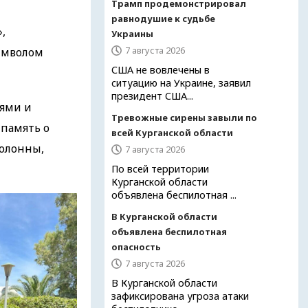
Трамп продемонстрировал
равнодушие к судьбе
,
Украины
7 августа 2026
имволом
США не вовлечены в
ситуацию на Украине, заявил
президент США...
ьями и
Тревожные сирены завыли по
 память о
всей Курганской области
колонны,
7 августа 2026
По всей территории
Курганской области
объявлена беспилотная ...
В Курганской области
объявлена беспилотная
опасность
7 августа 2026
В Курганской области
зафиксирована угроза атаки