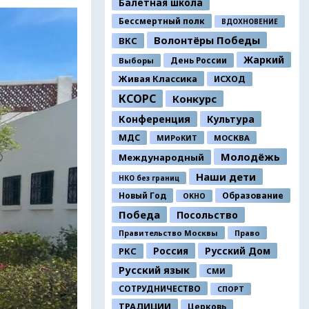
Балетная школа
Бессмертный полк
ВДОХНОВЕНИЕ
Волонтёры Победы
ВКС
Жаркий
День России
Выборы
Живая Классика
ИСХОД
КСОРС
Конкурс
Конференция
Культура
МДС
МИРоКИТ
МОСКВА
Молодёжь
Международный
Наши дети
НКО без границ
Новый Год
Образование
ОКНО
Победа
Посольство
Правительство Москвы
Право
Россия
Русский Дом
РКС
Русский язык
СМИ
СОТРУДНИЧЕСТВО
СПОРТ
ТРАДИЦИИ
Церковь