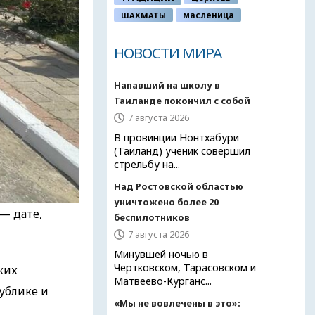
ШАХМАТЫ
масленица
НОВОСТИ МИРА
Напавший на школу в
Таиланде покончил с собой
7 августа 2026
В провинции Нонтхабури
(Таиланд) ученик совершил
стрельбу на...
Над Ростовской областью
уничтожено более 20
— дате,
беспилотников
7 августа 2026
Минувшей ночью в
Чертковском, Тарасовском и
ких
Матвеево-Курганс...
ублике и
«Мы не вовлечены в это»: