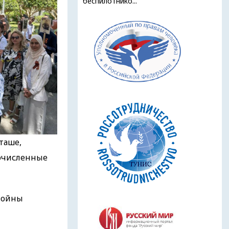
беспилотнико...
ташe,
гочисленные
 войны