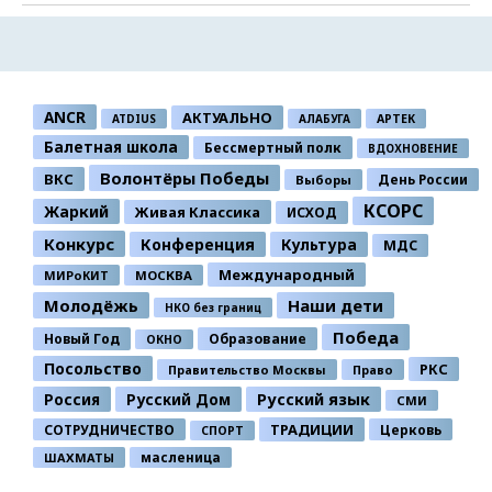
ANCR
АКТУАЛЬНО
ATDIUS
АЛАБУГА
АРТЕК
Балетная школа
Бессмертный полк
ВДОХНОВЕНИЕ
Волонтёры Победы
ВКС
День России
Выборы
КСОРС
Жаркий
Живая Классика
ИСХОД
Конкурс
Конференция
Культура
МДС
Международный
МИРоКИТ
МОСКВА
Молодёжь
Наши дети
НКО без границ
Победа
Новый Год
Образование
ОКНО
Посольство
РКС
Правительство Москвы
Право
Россия
Русский Дом
Русский язык
СМИ
ТРАДИЦИИ
СОТРУДНИЧЕСТВО
Церковь
СПОРТ
ШАХМАТЫ
масленица