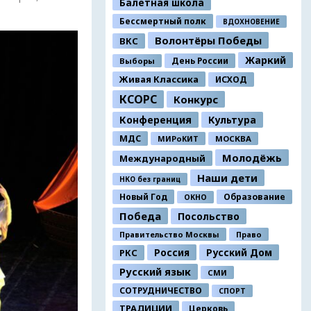
Балетная школа
Бессмертный полк
ВДОХНОВЕНИЕ
Волонтёры Победы
ВКС
Жаркий
День России
Выборы
Живая Классика
ИСХОД
КСОРС
Конкурс
Конференция
Культура
МДС
МИРоКИТ
МОСКВА
Молодёжь
Международный
Наши дети
НКО без границ
Новый Год
Образование
ОКНО
Победа
Посольство
Правительство Москвы
Право
Россия
Русский Дом
РКС
Русский язык
СМИ
СОТРУДНИЧЕСТВО
СПОРТ
ТРАДИЦИИ
Церковь