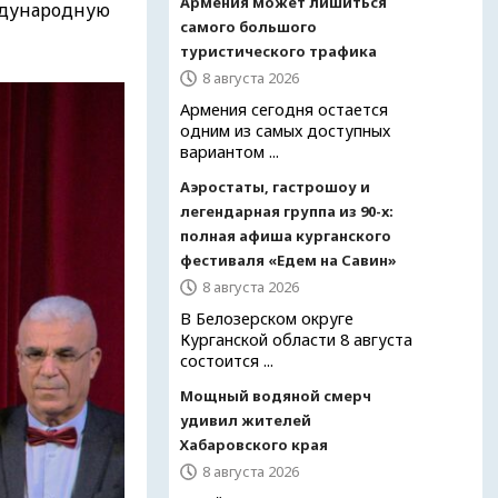
Армения может лишиться
ждународную
самого большого
туристического трафика
8 августа 2026
Армения сегодня остается
одним из самых доступных
вариантом ...
Аэростаты, гастрошоу и
легендарная группа из 90-х:
полная афиша курганского
фестиваля «Едем на Савин»
8 августа 2026
В Белозерском округе
Курганской области 8 августа
состоится ...
Мощный водяной смерч
удивил жителей
Хабаровского края
8 августа 2026