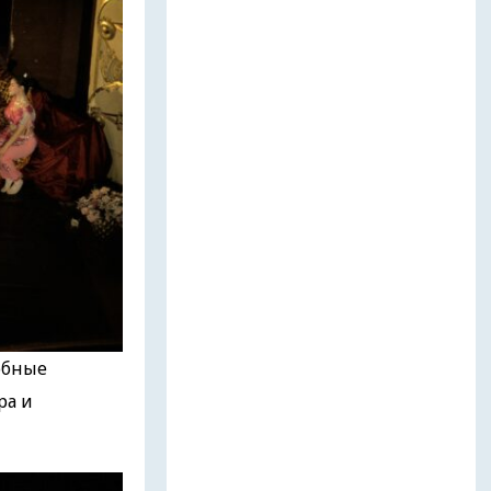
добные
ра и