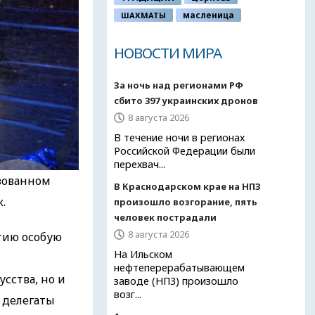
ШАХМАТЫ
масленица
НОВОСТИ МИРА
За ночь над регионами РФ
сбито 397 украинских дронов
8 августа 2026
В течение ночи в регионах
Российской Федерации были
перехвач...
изованном
В Краснодарском крае на НПЗ
.
произошло возгорание, пять
человек пострадали
8 августа 2026
тию особую
На Ильском
нефтеперерабатывающем
сства, но и
заводе (НПЗ) произошло
возг...
 делегаты