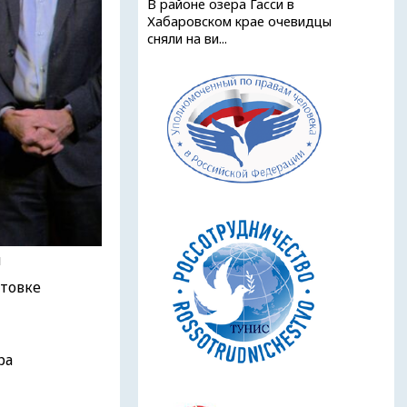
В районе озера Гасси в
Хабаровском крае очевидцы
сняли на ви...
и
товке
ра