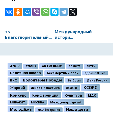
<<
Международный
Благотворительный...
истори...
ANCR
АКТУАЛЬНО
ATDIUS
АЛАБУГА
АРТЕК
Балетная школа
Бессмертный полк
ВДОХНОВЕНИЕ
Волонтёры Победы
ВКС
День России
Выборы
КСОРС
Жаркий
Живая Классика
ИСХОД
Конкурс
Конференция
Культура
МДС
Международный
МИРоКИТ
МОСКВА
Молодёжь
Наши дети
НКО без границ