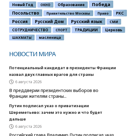
Победа
Новый Год
Образование
ОКНО
Посольство
РКС
Правительство Москвы
Право
Россия
Русский Дом
Русский язык
СМИ
ТРАДИЦИИ
СОТРУДНИЧЕСТВО
Церковь
СПОРТ
ШАХМАТЫ
масленица
НОВОСТИ МИРА
Потенциальный кандидат в президенты Франции
назвал двух главных врагов для страны
6 августа 2026
В преддверии президентских выборов во
Франции жителям страны...
Путин подписал указ о приватизации
Шереметьево: зачем это нужно и что будет
дальше
6 августа 2026
Российский глава Владимир Путин подписал указ,