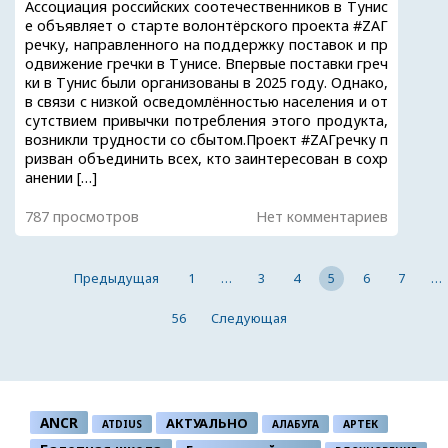
Ассоциация российских соотечественников в Тунис
е объявляет о старте волонтёрского проекта #ZAГ
речку, направленного на поддержку поставок и пр
одвижение гречки в Тунисе. Впервые поставки греч
ки в Тунис были организованы в 2025 году. Однако,
в связи с низкой осведомлённостью населения и от
сутствием привычки потребления этого продукта,
возникли трудности со сбытом.Проект #ZAГречку п
ризван объединить всех, кто заинтересован в сохр
анении […]
787 просмотров
Нет комментариев
Предыдущая
1
…
3
4
5
6
7
…
56
Следующая
ANCR
АКТУАЛЬНО
ATDIUS
АЛАБУГА
АРТЕК