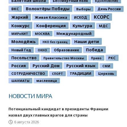
Балетная школа
Бессмертный полк
ВДОХНОВЕНИЕ
Волонтёры Победы
ВКС
День России
Выборы
КСОРС
Жаркий
Живая Классика
ИСХОД
Конкурс
Конференция
Культура
МДС
Международный
МИРоКИТ
МОСКВА
Молодёжь
Наши дети
НКО без границ
Победа
Новый Год
Образование
ОКНО
Посольство
РКС
Правительство Москвы
Право
Россия
Русский Дом
Русский язык
СМИ
ТРАДИЦИИ
СОТРУДНИЧЕСТВО
Церковь
СПОРТ
ШАХМАТЫ
масленица
НОВОСТИ МИРА
Потенциальный кандидат в президенты Франции
назвал двух главных врагов для страны
6 августа 2026