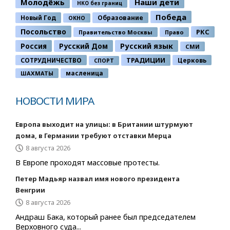
Молодёжь
Наши дети
НКО без границ
Победа
Новый Год
Образование
ОКНО
Посольство
РКС
Правительство Москвы
Право
Россия
Русский Дом
Русский язык
СМИ
ТРАДИЦИИ
СОТРУДНИЧЕСТВО
Церковь
СПОРТ
ШАХМАТЫ
масленица
НОВОСТИ МИРА
Европа выходит на улицы: в Британии штурмуют
дома, в Германии требуют отставки Мерца
8 августа 2026
В Европе проходят массовые протесты.
Петер Мадьяр назвал имя нового президента
Венгрии
8 августа 2026
Андраш Бака, который ранее был председателем
Верховного суда...