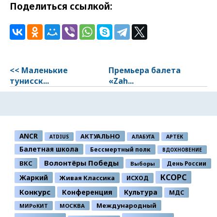
Поделиться ссылкой:
<< Маленькие
Премьера балета
тунисск...
«Zah...
ANCR
АКТУАЛЬНО
ATDIUS
АЛАБУГА
АРТЕК
Балетная школа
Бессмертный полк
ВДОХНОВЕНИЕ
Волонтёры Победы
ВКС
День России
Выборы
КСОРС
Жаркий
Живая Классика
ИСХОД
Конкурс
Конференция
Культура
МДС
Международный
МИРоКИТ
МОСКВА