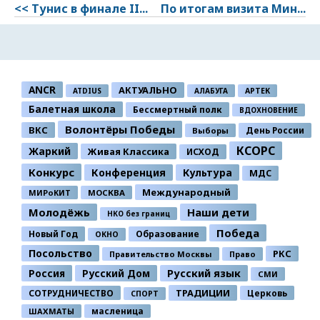
<< Тунис в финале II...
По итогам визита Мин...
ANCR
АКТУАЛЬНО
ATDIUS
АЛАБУГА
АРТЕК
Балетная школа
Бессмертный полк
ВДОХНОВЕНИЕ
Волонтёры Победы
ВКС
День России
Выборы
КСОРС
Жаркий
Живая Классика
ИСХОД
Конкурс
Конференция
Культура
МДС
Международный
МИРоКИТ
МОСКВА
Молодёжь
Наши дети
НКО без границ
Победа
Новый Год
Образование
ОКНО
Посольство
РКС
Правительство Москвы
Право
Россия
Русский Дом
Русский язык
СМИ
ТРАДИЦИИ
СОТРУДНИЧЕСТВО
Церковь
СПОРТ
ШАХМАТЫ
масленица