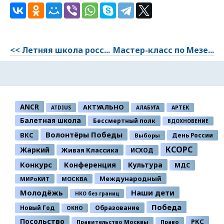
<< Летняя школа росс...
Мастер-класс по Мезе...
ANCR
АКТУАЛЬНО
ATDIUS
АЛАБУГА
АРТЕК
Балетная школа
Бессмертный полк
ВДОХНОВЕНИЕ
Волонтёры Победы
ВКС
День России
Выборы
КСОРС
Жаркий
Живая Классика
ИСХОД
Конкурс
Конференция
Культура
МДС
Международный
МИРоКИТ
МОСКВА
Молодёжь
Наши дети
НКО без границ
Победа
Новый Год
Образование
ОКНО
Посольство
РКС
Правительство Москвы
Право