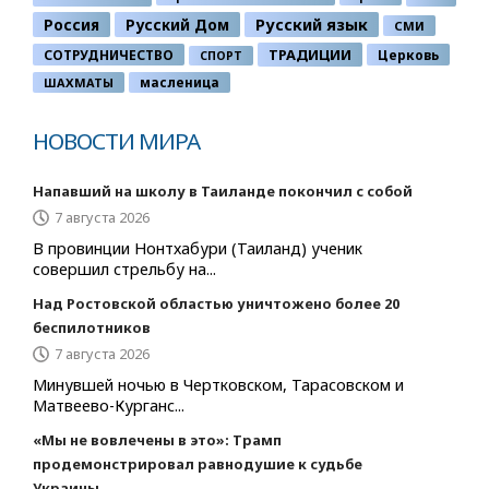
Россия
Русский Дом
Русский язык
СМИ
ТРАДИЦИИ
СОТРУДНИЧЕСТВО
Церковь
СПОРТ
ШАХМАТЫ
масленица
НОВОСТИ МИРА
Напавший на школу в Таиланде покончил с собой
7 августа 2026
В провинции Нонтхабури (Таиланд) ученик
совершил стрельбу на...
Над Ростовской областью уничтожено более 20
беспилотников
7 августа 2026
Минувшей ночью в Чертковском, Тарасовском и
Матвеево-Курганс...
«Мы не вовлечены в это»: Трамп
продемонстрировал равнодушие к судьбе
Украины