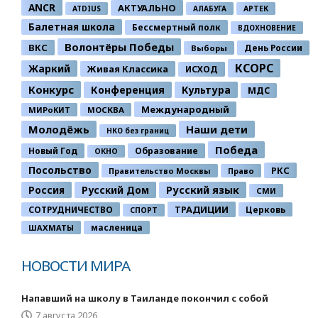
ANCR
АКТУАЛЬНО
ATDIUS
АЛАБУГА
АРТЕК
Балетная школа
Бессмертный полк
ВДОХНОВЕНИЕ
Волонтёры Победы
ВКС
День России
Выборы
КСОРС
Жаркий
Живая Классика
ИСХОД
Конкурс
Конференция
Культура
МДС
Международный
МИРоКИТ
МОСКВА
Молодёжь
Наши дети
НКО без границ
Победа
Новый Год
Образование
ОКНО
Посольство
РКС
Правительство Москвы
Право
Россия
Русский Дом
Русский язык
СМИ
ТРАДИЦИИ
СОТРУДНИЧЕСТВО
Церковь
СПОРТ
ШАХМАТЫ
масленица
НОВОСТИ МИРА
Напавший на школу в Таиланде покончил с собой
7 августа 2026