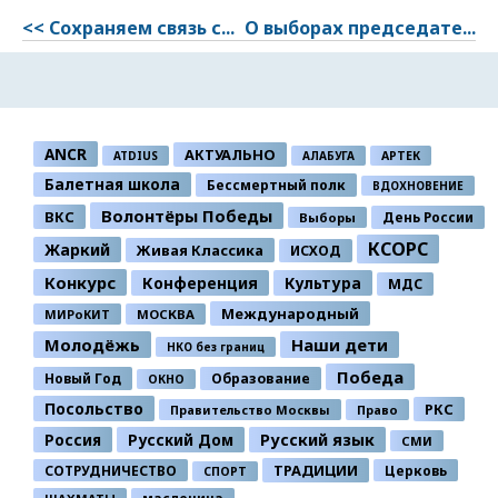
<< Сохраняем связь с...
О выборах председате...
ANCR
АКТУАЛЬНО
ATDIUS
АЛАБУГА
АРТЕК
Балетная школа
Бессмертный полк
ВДОХНОВЕНИЕ
Волонтёры Победы
ВКС
День России
Выборы
КСОРС
Жаркий
Живая Классика
ИСХОД
Конкурс
Конференция
Культура
МДС
Международный
МИРоКИТ
МОСКВА
Молодёжь
Наши дети
НКО без границ
Победа
Новый Год
Образование
ОКНО
Посольство
РКС
Правительство Москвы
Право
Россия
Русский Дом
Русский язык
СМИ
ТРАДИЦИИ
СОТРУДНИЧЕСТВО
Церковь
СПОРТ