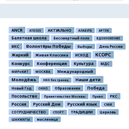
ANCR
АКТУАЛЬНО
ATDIUS
АЛАБУГА
АРТЕК
Балетная школа
Бессмертный полк
ВДОХНОВЕНИЕ
Волонтёры Победы
ВКС
День России
Выборы
КСОРС
Жаркий
Живая Классика
ИСХОД
Конкурс
Конференция
Культура
МДС
Международный
МИРоКИТ
МОСКВА
Молодёжь
Наши дети
НКО без границ
Победа
Новый Год
Образование
ОКНО
Посольство
РКС
Правительство Москвы
Право
Россия
Русский Дом
Русский язык
СМИ
ТРАДИЦИИ
СОТРУДНИЧЕСТВО
Церковь
СПОРТ
ШАХМАТЫ
масленица