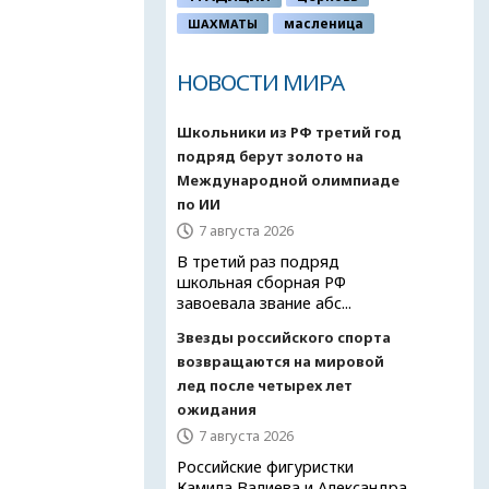
ШАХМАТЫ
масленица
НОВОСТИ МИРА
Школьники из РФ третий год
подряд берут золото на
Международной олимпиаде
по ИИ
7 августа 2026
В третий раз подряд
школьная сборная РФ
завоевала звание абс...
Звезды российского спорта
возвращаются на мировой
лед после четырех лет
ожидания
7 августа 2026
Российские фигуристки
Камила Валиева и Александра