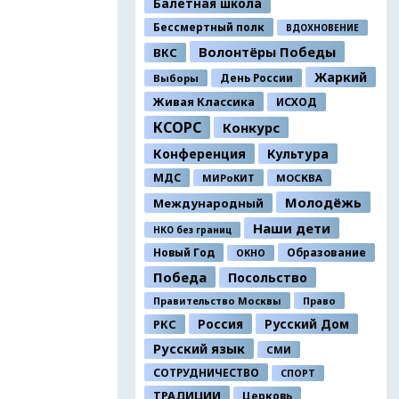
Балетная школа
Бессмертный полк
ВДОХНОВЕНИЕ
Волонтёры Победы
ВКС
Жаркий
День России
Выборы
Живая Классика
ИСХОД
КСОРС
Конкурс
Конференция
Культура
МДС
МИРоКИТ
МОСКВА
Молодёжь
Международный
Наши дети
НКО без границ
Новый Год
Образование
ОКНО
Победа
Посольство
Правительство Москвы
Право
Россия
Русский Дом
РКС
Русский язык
СМИ
СОТРУДНИЧЕСТВО
СПОРТ
ТРАДИЦИИ
Церковь