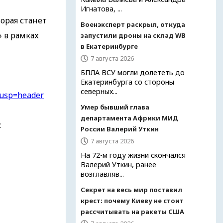
Игнатова, ...
орая станет
Военэксперт раскрыл, откуда
 в рамках
запустили дроны на склад WB
в Екатеринбурге
7 августа 2026
БПЛА ВСУ могли долететь до
Екатеринбурга со стороны
северных...
?usp=header
Умер бывший глава
департамента Африки МИД
:
России Валерий Уткин
7 августа 2026
На 72-м году жизни скончался
Валерий Уткин, ранее
возглавляв...
Секрет на весь мир поставил
крест: почему Киеву не стоит
рассчитывать на ракеты США