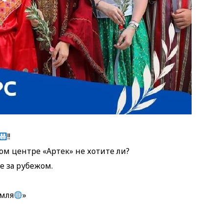
!!
м центре «Артек» не хотите ли?
 за рубежом.
емля
»