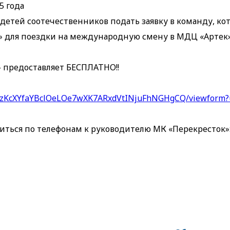
5 года
етей соотечественников подать заявку в команду, кот
» для поездки на международную смену в МДЦ «Артек»
 предоставляет БЕСПЛАТНО!!
Zi2pzKcXYfaYBclOeLOe7wXK7ARxdVtINjuFhNGHgCQ/viewform
ться по телефонам к руководителю МК «Перекресток»