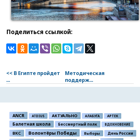
Поделиться ссылкой:
<< В Египте пройдет
Методическая
...
поддерж...
ANCR
АКТУАЛЬНО
ATDIUS
АЛАБУГА
АРТЕК
Балетная школа
Бессмертный полк
ВДОХНОВЕНИЕ
Волонтёры Победы
ВКС
День России
Выборы