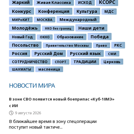
КСОРС
Жаркий
Живая Классика
ИСХОД
Конкурс
Конференция
Культура
МДС
Международный
МИРоКИТ
МОСКВА
Молодёжь
Наши дети
НКО без границ
Победа
Новый Год
Образование
ОКНО
Посольство
РКС
Правительство Москвы
Право
Россия
Русский Дом
Русский язык
СМИ
ТРАДИЦИИ
СОТРУДНИЧЕСТВО
Церковь
СПОРТ
ШАХМАТЫ
масленица
НОВОСТИ МИРА
В зоне СВО появится новый боеприпас «Куб-10МЭ»
с ИИ
9 августа 2026
В ближайшее время в зону спецоперации
поступит новый тактиче...